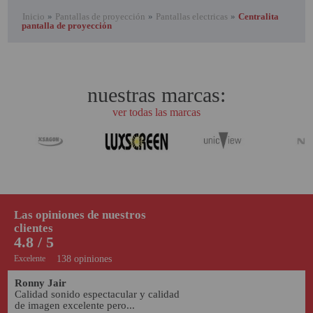
Inicio
»
Pantallas de proyección
»
Pantallas electricas
»
Centralita
pantalla de proyección
nuestras marcas:
ver todas las marcas
Las opiniones de nuestros
clientes
4.8 / 5
Excelente
138 opiniones
Ronny Jair
Calidad sonido espectacular y calidad 
de imagen excelente pero...