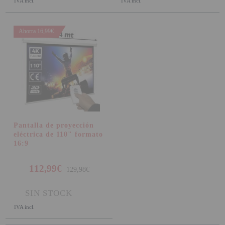
IVA incl.
IVA incl.
SOPORTE PARA PROYECTOR
Ahorra 16,99€
CABLES Y ACCESORIOS
Atención Pedidos:
951 10 21 22
Lunes a Viernes:
9.00h a 15.30h
pedidos@proyectorbarato.com
Pantalla de proyección
Asistencia Técnica:
eléctrica de 110" formato
soporte@proyectorbarato.com
16:9
112,99€
129,98€
SIN STOCK
IVA incl.