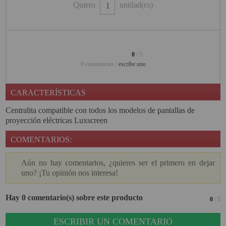
Quiero
unidad(es)
PINBALL VIRTUAL
PIZARRAS INTERACTIVAS
PROYECTOR 3D
0
/ 5
0 comentarios /
escribe uno
PROYECTOR FULLHD Y HD
PROYECTOR CON TDT
CARACTERÍSTICAS
PROYECTOR CON WIFI
Centralita compatible con todos los modelos de pantallas de
proyección eléctricas Luxscreen
PROYECTOR DE LED
COMENTARIOS:
PROYECTOR DE TIRO
ULTRA CORTO
Aún no hay comentarios, ¿quieres ser el primero en dejar
uno? ¡Tu opinión nos interesa!
PROYECTOR PARA CINE EN
CASA
Hay 0 comentario(s) sobre este producto
0
/ 5
PROYECTOR PARA
EDUCACION
ESCRIBIR UN COMENTARIO