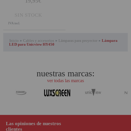
19,95€
SIN STOCK
IVA incl.
Inicio
»
Cables y accesorios
»
Lámparas para proyector
»
Lámpara
LED para Unicview HY450
nuestras marcas:
ver todas las marcas
Las opiniones de nuestros
clientes