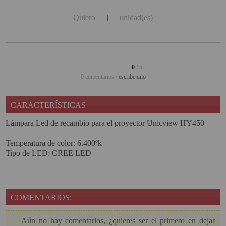
PINBALL VIRTUAL
Quiero
unidad(es)
PIZARRAS INTERACTIVAS
PROYECTOR 3D
0
/ 5
PROYECTOR FULLHD Y HD
0 comentarios /
escribe uno
PROYECTOR CON TDT
CARACTERÍSTICAS
PROYECTOR CON WIFI
Lámpara Led de recambio para el proyector Unicview HY450
PROYECTOR DE LED
Temperatura de color: 6.400ºk
PROYECTOR DE TIRO
Tipo de LED: CREE LED
ULTRA CORTO
PROYECTOR PARA CINE EN
CASA
COMENTARIOS:
PROYECTOR PARA
EDUCACION
Aún no hay comentarios, ¿quieres ser el primero en dejar