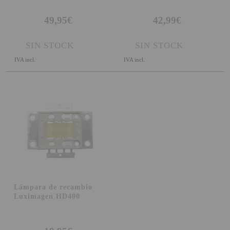
SOPORTE PARA PROYECTOR
49,95€
42,99€
CABLES Y ACCESORIOS
SIN STOCK
SIN STOCK
IVA incl.
IVA incl.
Atención Pedidos:
951 10 21 22
Lunes a Viernes:
9.00h a 15.30h
pedidos@proyectorbarato.com
Asistencia Técnica:
soporte@proyectorbarato.com
Lámpara de recambio
Luximagen HD400