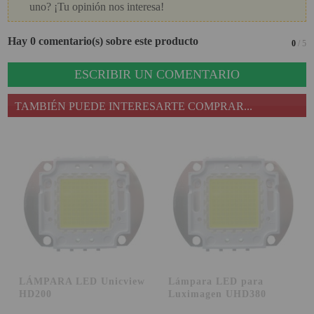
uno? ¡Tu opinión nos interesa!
PROYECTOR PARA EL
MUNDIAL 2026
Hay 0 comentario(s) sobre este producto
0
/ 5
PROYECTOR PARA FUTBOL
ESCRIBIR UN COMENTARIO
PROYECTORES 2K O 4K
NATIVOS
TAMBIÉN PUEDE INTERESARTE COMPRAR...
REACONDICIONADOS
SUPER OFERTAS
¿QUÉ MODELO NECESITO?
OFERTAS DESTACADAS
TIPOS DE PROYECTOR
PANTALLAS DE
PROYECCIÓN
LÁMPARA LED Unicview
Lámpara LED para
HD200
Luximagen UHD380
PRODUCTOS
RECOMENDADOS