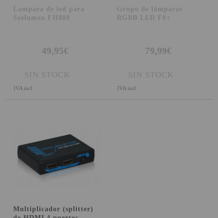
Lampara de led para
Grupo de lámparas
Seelumen FH800
RGBB LED F8+
49,95€
79,99€
SIN STOCK
SIN STOCK
IVA incl.
IVA incl.
Multiplicador (splitter)
de HDMI 4 puertos