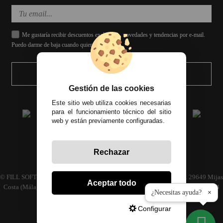
Me gustaría recibir descuentos exclusivos, novedades y tendencias por e-mail.
Puedo darme de baja cuando quiera.
ENVIAR
Gestión de las cookies
Este sitio web utiliza cookies necesarias
para el funcionamiento técnico del sitio
web y están previamente configuradas.
Rechazar
Todos los precios incluyen el IVA correspondiente
© FILL SOFT S.L., CIF: B93024339 C/ Archidona naves 30 y 32, C.P. 29649 Mijas
Aceptar todo
Costa (Málaga) | Empresa inscrita en el registro mercantil tomo 4686 Libro 3594
¿Necesitas ayuda?
×
folio 110
Configurar