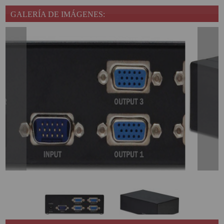
PROYECTOR PARA EL
GALERÍA DE IMÁGENES:
MUNDIAL 2026
PROYECTOR PARA FUTBOL
PROYECTORES 2K O 4K
NATIVOS
REACONDICIONADOS
SUPER OFERTAS
¿QUÉ MODELO NECESITO?
OFERTAS DESTACADAS
TIPOS DE PROYECTOR
PANTALLAS DE
PROYECCIÓN
PRODUCTOS
RECOMENDADOS