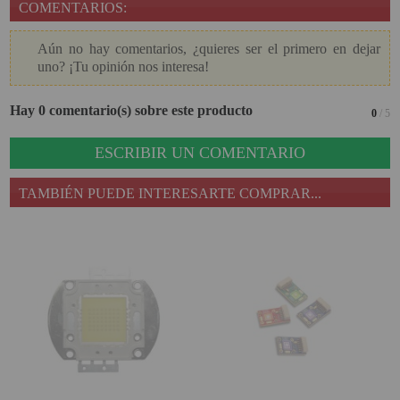
COMENTARIOS:
SOPORTE PARA PROYECTOR
Aún no hay comentarios, ¿quieres ser el primero en dejar
CABLES Y ACCESORIOS
uno? ¡Tu opinión nos interesa!
Hay 0 comentario(s) sobre este producto
0
/ 5
Atención Pedidos:
951 10 21 22
ESCRIBIR UN COMENTARIO
Lunes a Viernes:
9.00h a 15.30h
pedidos@proyectorbarato.com
TAMBIÉN PUEDE INTERESARTE COMPRAR...
Asistencia Técnica:
soporte@proyectorbarato.com