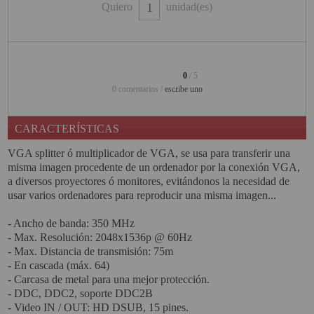
Quiero
unidad(es)
PINBALL VIRTUAL
PIZARRAS INTERACTIVAS
PROYECTOR 3D
0
/ 5
0 comentarios /
escribe uno
PROYECTOR FULLHD Y HD
PROYECTOR CON TDT
CARACTERÍSTICAS
PROYECTOR CON WIFI
VGA splitter ó multiplicador de VGA, se usa para transferir una
misma imagen procedente de un ordenador por la conexión VGA,
PROYECTOR DE LED
a diversos proyectores ó monitores, evitándonos la necesidad de
usar varios ordenadores para reproducir una misma imagen...
PROYECTOR DE TIRO
ULTRA CORTO
- Ancho de banda: 350 MHz
- Max. Resolución: 2048x1536p @ 60Hz
PROYECTOR PARA CINE EN
- Max. Distancia de transmisión: 75m
CASA
- En cascada (máx. 64)
- Carcasa de metal para una mejor protección.
PROYECTOR PARA
- DDC, DDC2, soporte DDC2B
EDUCACION
- Video IN / OUT: HD DSUB, 15 pines.