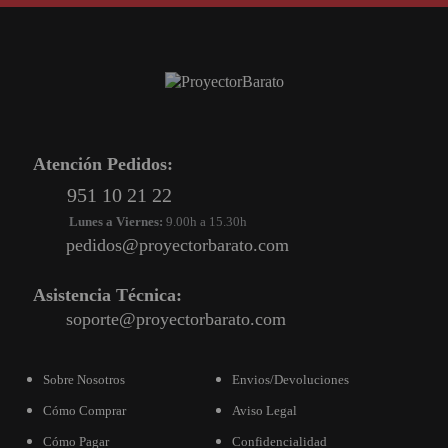
PROYECTOR PARA EL
MUNDIAL 2026
PROYECTOR PARA FUTBOL
PROYECTORES 2K O 4K
NATIVOS
Atención Pedidos:
REACONDICIONADOS
951 10 21 22
SUPER OFERTAS
Lunes a Viernes:
9.00h a 15.30h
pedidos@proyectorbarato.com
¿QUÉ MODELO NECESITO?
OFERTAS DESTACADAS
Asistencia Técnica:
soporte@proyectorbarato.com
TIPOS DE PROYECTOR
PANTALLAS DE
Sobre Nosotros
Envios/Devoluciones
PROYECCIÓN
Cómo Comprar
Aviso Legal
PRODUCTOS
RECOMENDADOS
Cómo Pagar
Confidencialidad