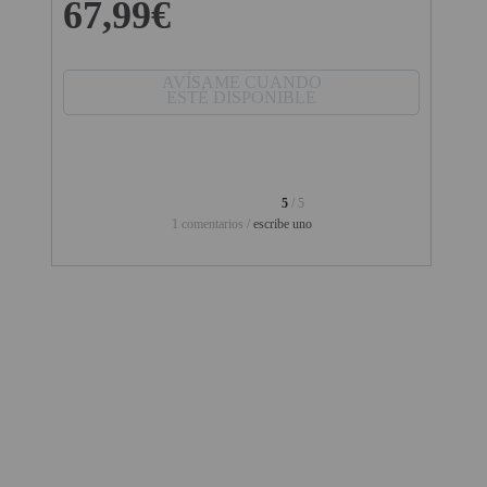
67,99€
PINBALL VIRTUAL
PIZARRAS INTERACTIVAS
AVÍSAME CUANDO
ESTÉ DISPONIBLE
PROYECTOR 3D
PROYECTOR FULLHD Y HD
PROYECTOR CON TDT
5
/ 5
1 comentarios /
escribe uno
PROYECTOR CON WIFI
PROYECTOR DE LED
PROYECTOR DE TIRO
ULTRA CORTO
PROYECTOR PARA CINE EN
CASA
PROYECTOR PARA
EDUCACION