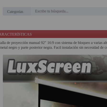
Regístrate en un momento
¿ERES NUEVO?
Categorias
Creando una cuenta en proyectorbarato.com podrás
realizar tus pedidos cómodamente, consultar el estado de
ARACTERÍSTICAS
tus pedidos y operaciones realizadas con anterioridad.
Si tienes cualquier duda durante el proceso de registro
alla de proyección manual 92" 16:9 con sistema de bloqueo a varias altu
puede contactarnos al 951102122, estaremos encantados
metal negro y parte posterior negra. Facil instalación sin necesidad de 
de atenderte.
REGISTRO CLIENTE