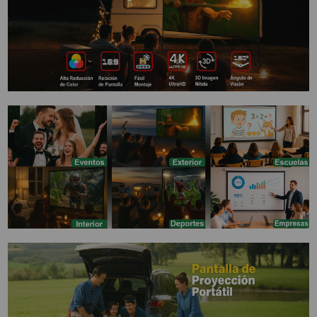
PROYECTOR PARA EL
MUNDIAL 2026
PROYECTOR PARA FUTBOL
PROYECTORES 2K O 4K
NATIVOS
REACONDICIONADOS
SUPER OFERTAS
¿QUÉ MODELO NECESITO?
OFERTAS DESTACADAS
TIPOS DE PROYECTOR
PANTALLAS DE
PROYECCIÓN
PRODUCTOS
RECOMENDADOS