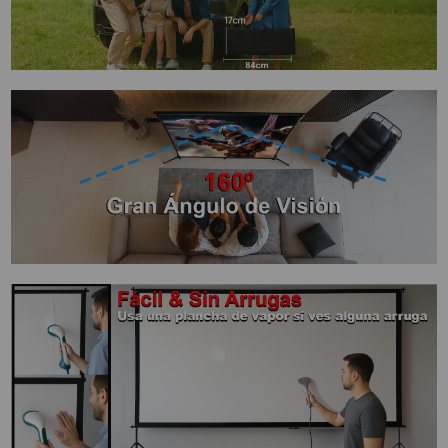
SOPORTE PARA PROYECTOR
CABLES Y ACCESORIOS
Atención Pedidos:
951 10 21 22
Lunes a Viernes:
9.00h a 15.30h
pedidos@proyectorbarato.com
Asistencia Técnica:
soporte@proyectorbarato.com