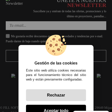
ÚNETE A NUESTRA
NEWSLETTER
Suscríbete ya y entérate de todas las ofertas, promociones y lo
último en proyectores, pantallas...
Me gustaría recibir descuentos exclusivos, novedades y tendencias por e-mail.
Puedo darme de baja cuando quiera.
ENVIAR
Gestión de las cookies
Este sitio web utiliza cookies necesarias
para el funcionamiento técnico del sitio
web y están previamente configuradas.
Rechazar
Todos los precios incluyen el IVA correspondiente
© FILL SOFT S.L., CIF: B93024339 C/ Archidona naves 30 y 32, C.P. 29649 Mijas
Aceptar todo