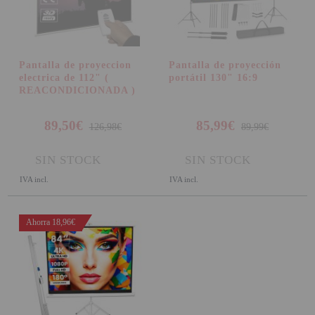
Pantalla de proyeccion
Pantalla de proyección
electrica de 112" (
portátil 130" 16:9
REACONDICIONADA )
89,50€
85,99€
126,98€
89,99€
SIN STOCK
SIN STOCK
IVA incl.
IVA incl.
Ahorra 18,96€