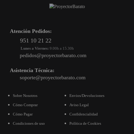
PROYECTOR PARA EL
MUNDIAL 2026
PROYECTOR PARA FUTBOL
Atención Pedidos:
PROYECTORES 2K O 4K
951 10 21 22
NATIVOS
Lunes a Viernes:
9.00h a 15.30h
REACONDICIONADOS
pedidos@proyectorbarato.com
SUPER OFERTAS
Asistencia Técnica:
¿QUÉ MODELO NECESITO?
soporte@proyectorbarato.com
OFERTAS DESTACADAS
Sobre Nosotros
Envios/Devoluciones
TIPOS DE PROYECTOR
Cómo Comprar
Aviso Legal
PANTALLAS DE
Cómo Pagar
Confidencialidad
PROYECCIÓN
Condiciones de uso
Política de Cookies
PRODUCTOS
RECOMENDADOS