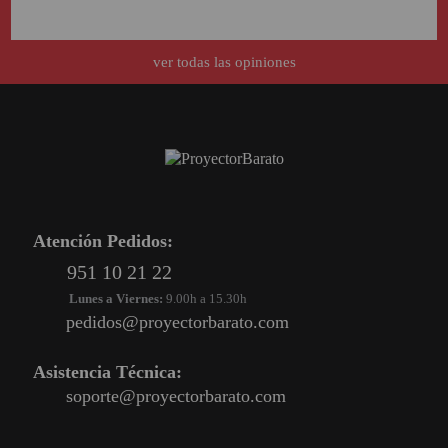
SOPORTE PARA PROYECTOR
ver todas las opiniones
CABLES Y ACCESORIOS
Atención Pedidos:
951 10 21 22
Lunes a Viernes:
9.00h a 15.30h
pedidos@proyectorbarato.com
Atención Pedidos:
Asistencia Técnica:
951 10 21 22
soporte@proyectorbarato.com
Lunes a Viernes:
9.00h a 15.30h
pedidos@proyectorbarato.com
Asistencia Técnica:
soporte@proyectorbarato.com