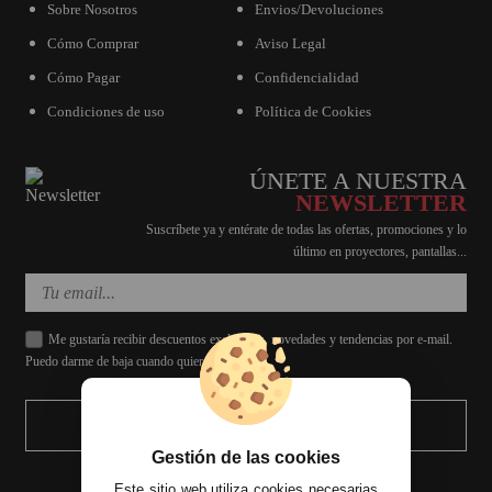
Sobre Nosotros
Envios/Devoluciones
Cómo Comprar
Aviso Legal
Cómo Pagar
Confidencialidad
Condiciones de uso
Política de Cookies
ÚNETE A NUESTRA
NEWSLETTER
Suscríbete ya y entérate de todas las ofertas, promociones y lo
último en proyectores, pantallas...
Me gustaría recibir descuentos exclusivos, novedades y tendencias por e-mail.
Puedo darme de baja cuando quiera.
ENVIAR
Gestión de las cookies
Este sitio web utiliza cookies necesarias