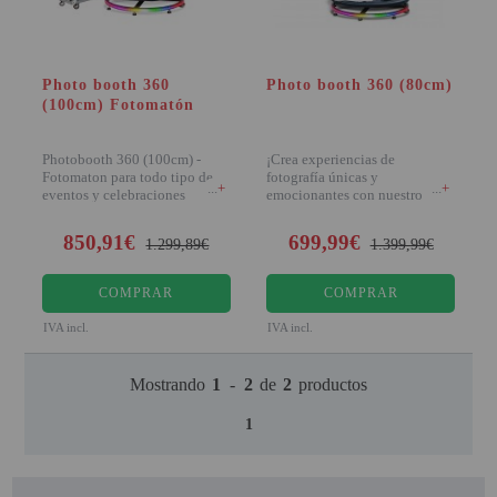
PINBALL VIRTUAL
PIZARRAS INTERACTIVAS
Photo booth 360
Photo booth 360 (80cm)
(100cm) Fotomatón
PROYECTOR 3D
PROYECTOR FULLHD Y HD
Photobooth 360 (100cm) -
¡Crea experiencias de
Fotomaton para todo tipo de
fotografía únicas y
+
+
eventos y celebraciones
emocionantes con nuestro
PROYECTOR CON TDT
photobooth 360! Con su
diseño
850,91€
699,99€
PROYECTOR CON WIFI
1.299,89€
1.399,99€
PROYECTOR DE LED
COMPRAR
COMPRAR
PROYECTOR DE TIRO
IVA incl.
IVA incl.
ULTRA CORTO
Mostrando
1
-
2
de
2
productos
PROYECTOR PARA CINE EN
CASA
1
PROYECTOR PARA
EDUCACION