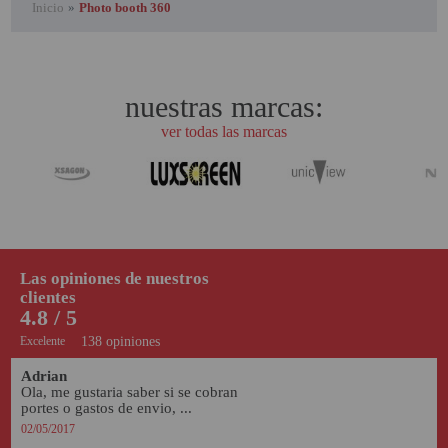
Inicio
»
Photo booth 360
PROYECTOR PARA EL
MUNDIAL 2026
PROYECTOR PARA FUTBOL
nuestras marcas:
PROYECTORES 2K O 4K
ver todas las marcas
NATIVOS
REACONDICIONADOS
SUPER OFERTAS
¿QUÉ MODELO NECESITO?
Las opiniones de nuestros
OFERTAS DESTACADAS
clientes
4.8 / 5
TIPOS DE PROYECTOR
Excelente
138 opiniones
PANTALLAS DE
Adrian
PROYECCIÓN
Ola, me gustaria saber si se cobran 
portes o gastos de envio, ...
PRODUCTOS
02/05/2017
RECOMENDADOS