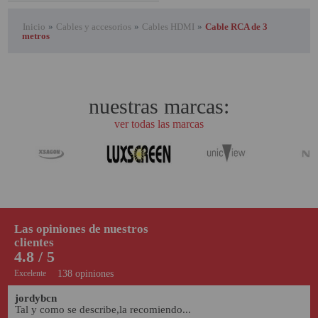
Inicio
»
Cables y accesorios
»
Cables HDMI
»
Cable RCA de 3
metros
nuestras marcas:
ver todas las marcas
Las opiniones de nuestros
clientes
4.8 / 5
Excelente
138 opiniones
jordybcn
Tal y como se describe,la recomiendo...