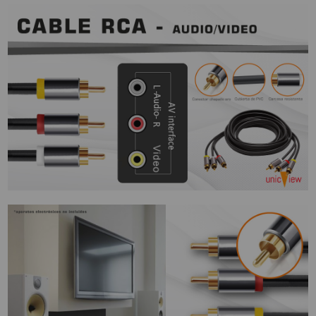
SOPORTE PARA PROYECTOR
CABLES Y ACCESORIOS
Atención Pedidos:
951 10 21 22
Lunes a Viernes:
9.00h a 15.30h
pedidos@proyectorbarato.com
Asistencia Técnica:
soporte@proyectorbarato.com