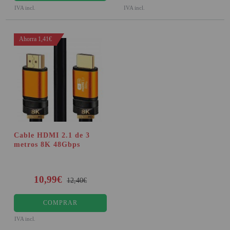
IVA incl.
IVA incl.
Ahorra 1,41€
Cable HDMI 2.1 de 3
metros 8K 48Gbps
10,99€
12,40€
COMPRAR
IVA incl.