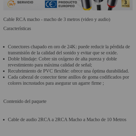
PROYECTOR PARA EL
MUNDIAL 2026
Cable RCA macho - macho de 3 metros (video y audio)
PROYECTOR PARA FUTBOL
Características
PROYECTORES 2K O 4K
NATIVOS
Conectores chapado en oro de 24K: puede reducir la pérdida de
REACONDICIONADOS
transmisión de la calidad del sonido y evitar que se oxide.
Doble blindaje: Cobre sin oxígeno de alta pureza y doble
SUPER OFERTAS
revestimiento para máxima calidad de señal;
Recubrimiento de PVC flexible: ofrece una óptima durabilidad.
¿QUÉ MODELO NECESITO?
Cada cabezal de conector tiene anillos de goma codificados por
colores incrustados para asegurar un agarre firme ;
OFERTAS DESTACADAS
TIPOS DE PROYECTOR
Contenido del paquete
PANTALLAS DE
PROYECCIÓN
Cable de audio 2RCA a 2RCA Macho a Macho de 10 Metros
PRODUCTOS
RECOMENDADOS