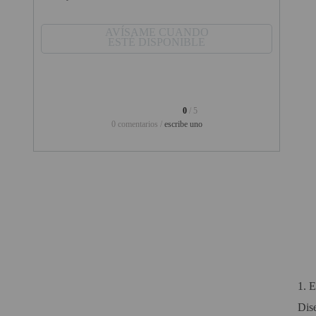
PINBALL VIRTUAL
AVÍSAME CUANDO
ESTÉ DISPONIBLE
PIZARRAS INTERACTIVAS
PROYECTOR 3D
PROYECTOR FULLHD Y HD
0
/ 5
0 comentarios /
escribe uno
PROYECTOR CON TDT
PROYECTOR CON WIFI
PROYECTOR DE LED
PROYECTOR DE TIRO
ULTRA CORTO
PROYECTOR PARA CINE EN
CASA
1.
E
PROYECTOR PARA
EDUCACION
Dise