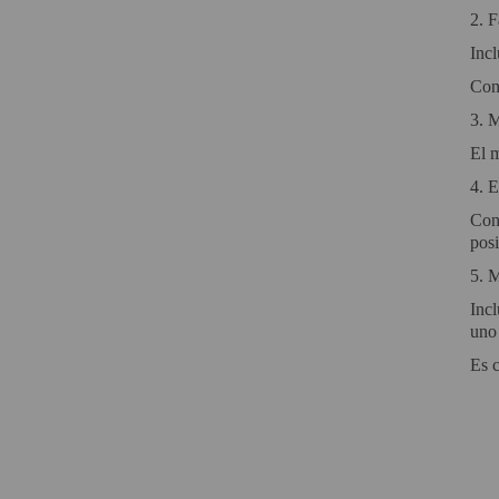
2.
F
PROYECTOR PARA EL
MUNDIAL 2026
Inc
Con 
PROYECTOR PARA FUTBOL
3.
M
PROYECTORES 2K O 4K
NATIVOS
El 
4.
E
REACONDICIONADOS
Cont
SUPER OFERTAS
posi
5.
M
¿QUÉ MODELO NECESITO?
Incl
OFERTAS DESTACADAS
uno
TIPOS DE PROYECTOR
Es 
PANTALLAS DE
PROYECCIÓN
PRODUCTOS
RECOMENDADOS