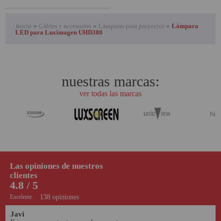
Inicio
»
Cables y accesorios
»
Lámparas para proyector
»
Lámpara
LED para Luximagen UHD380
nuestras marcas:
ver todas las marcas
Las opiniones de nuestros
clientes
4.8 / 5
Excelente
138 opiniones
Javi