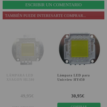
ESCRIBIR UN COMENTARIO
PROYECTOR PARA EL
MUNDIAL 2026
TAMBIÉN PUEDE INTERESARTE COMPRAR...
PROYECTOR PARA FUTBOL
PROYECTORES 2K O 4K
NATIVOS
REACONDICIONADOS
SUPER OFERTAS
¿QUÉ MODELO NECESITO?
OFERTAS DESTACADAS
LÁMPARA LED
Lámpara LED para
TIPOS DE PROYECTOR
XSAGON HL580
Unicview HY450
PANTALLAS DE
PROYECCIÓN
49,95€
30,95€
PRODUCTOS
RECOMENDADOS
COMPRAR