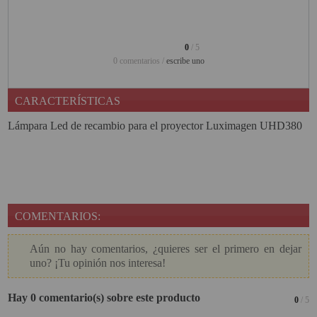
PINBALL VIRTUAL
PIZARRAS INTERACTIVAS
0
/ 5
0 comentarios /
escribe uno
PROYECTOR 3D
PROYECTOR FULLHD Y HD
CARACTERÍSTICAS
Lámpara Led de recambio para el proyector Luximagen UHD380
PROYECTOR CON TDT
PROYECTOR CON WIFI
PROYECTOR DE LED
PROYECTOR DE TIRO
COMENTARIOS:
ULTRA CORTO
PROYECTOR PARA CINE EN
Aún no hay comentarios, ¿quieres ser el primero en dejar
CASA
uno? ¡Tu opinión nos interesa!
PROYECTOR PARA
Hay 0 comentario(s) sobre este producto
0
/ 5
EDUCACION