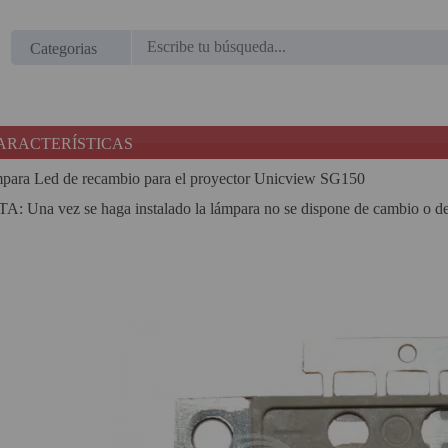
Regístrate en un momento
¿ERES NUEVO?
Categorias
Creando una cuenta en proyectorbarato.com podrás
realizar tus pedidos cómodamente, consultar el estado de
ARACTERÍSTICAS
tus pedidos y operaciones realizadas con anterioridad.
Si tienes cualquier duda durante el proceso de registro
para Led de recambio para el proyector Unicview SG150
puede contactarnos al 951102122, estaremos encantados
A: Una vez se haga instalado la lámpara no se dispone de cambio o de
de atenderte.
REGISTRO CLIENTE