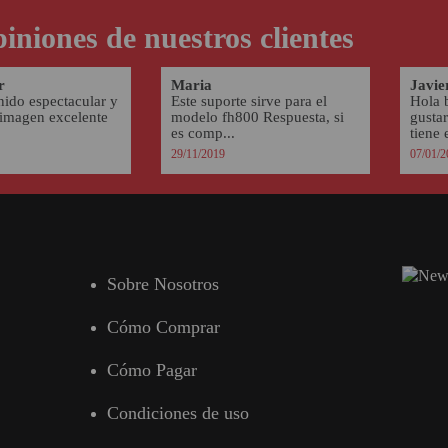
iniones de nuestros clientes
r
Maria
Javie
nido espectacular y
Este suporte sirve para el
Hola 
 imagen excelente
modelo fh800 Respuesta, si
gusta
es comp...
tiene e
29/11/2019
07/01/2
Sobre Nosotros
Cómo Comprar
Cómo Pagar
Condiciones de uso