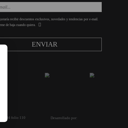
staría recibir descuentos exclusivos, novedades y tendencias por e-mail.
rme de baja cuando quiera.
ENVIAR
o 3594 folio 110
Desarrollado por: