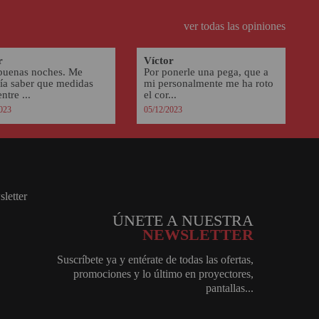
ver todas las opiniones
r
Víctor
buenas noches. Me
Por ponerle una pega, que a
ría saber que medidas
mi personalmente me ha roto
ntre ...
el cor...
023
05/12/2023
ÚNETE A NUESTRA
NEWSLETTER
Suscríbete ya y entérate de todas las ofertas,
promociones y lo último en proyectores,
pantallas...