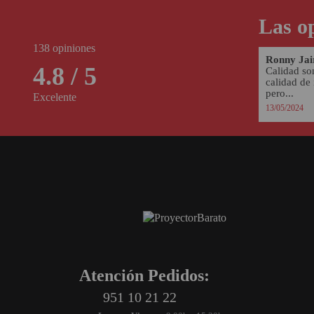
Las op
138 opiniones
Ronny Jai
4.8 / 5
Calidad so
calidad de
pero...
Excelente
13/05/2024
Atención Pedidos:
951 10 21 22