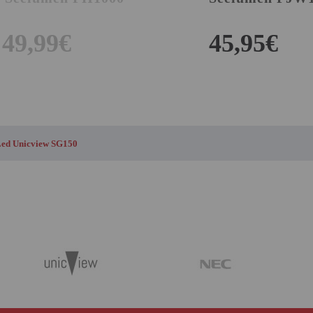
49,99€
45,95€
COMPR
ed Unicview SG150