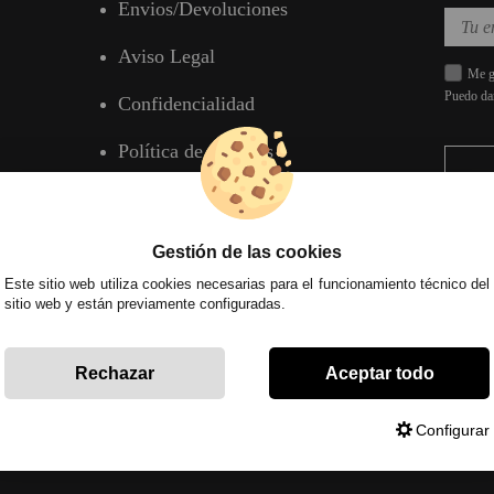
Envios/Devoluciones
Aviso Legal
Me gu
Puedo da
Confidencialidad
Política de Cookies
Gestión de las cookies
Este sitio web utiliza cookies necesarias para el funcionamiento técnico del
sitio web y están previamente configuradas.
Rechazar
Aceptar todo
Configurar
 Mijas Costa (Málaga) | Empresa inscrita en el registro mercantil tomo 4686 Libr