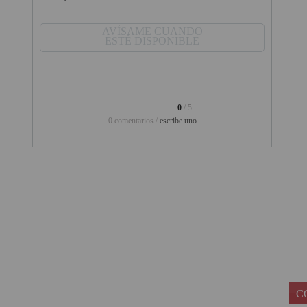
PINBALL VIRTUAL
AVÍSAME CUANDO
ESTÉ DISPONIBLE
PIZARRAS INTERACTIVAS
PROYECTOR 3D
PROYECTOR FULLHD Y HD
0
/ 5
0 comentarios /
escribe uno
PROYECTOR CON TDT
PROYECTOR CON WIFI
PROYECTOR DE LED
PROYECTOR DE TIRO
ULTRA CORTO
PROYECTOR PARA CINE EN
CASA
PROYECTOR PARA
C
EDUCACION