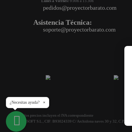
Lunes a Viernes:
9.00h a 15.30h
pedidos@proyectorbarato.com
Asistencia Técnica:
soporte@proyectorbarato.com
¿Necesitas ayuda?
×
Todos los precios incluyen el IVA correspondiente
© FILL SOFT S.L., CIF: B93024339 C/ Archidona naves 30 y 32, C.P. 29649