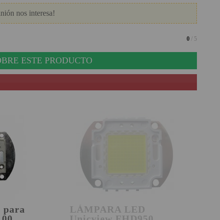
nión nos interesa!
0
/ 5
BRE ESTE PRODUCTO
 para
LÁMPARA LED
100
Unicview FHD950