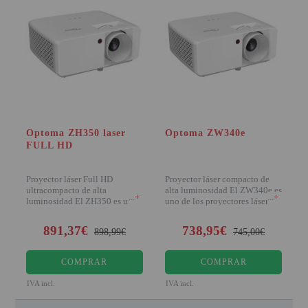
Optoma ZH350 laser
Optoma ZW340e
FULL HD
Proyector láser Full HD
Proyector láser compacto de
ultracompacto de alta
alta luminosidad El ZW340e es
+
+
luminosidad El ZH350 es uno
uno de los proyectores láser
de los proye
DuraCore
891,37€
738,95€
898,99€
745,00€
COMPRAR
COMPRAR
IVA incl.
IVA incl.