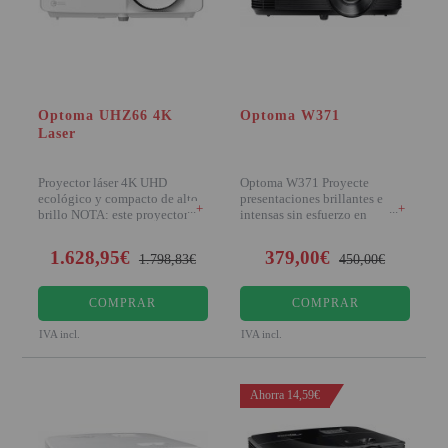
PROYECTOR PARA EL
MUNDIAL 2026
PROYECTOR PARA FUTBOL
PROYECTORES 2K O 4K
Optoma UHZ66 4K
Optoma W371
Laser
NATIVOS
REACONDICIONADOS
Proyector láser 4K UHD
Optoma W371 Proyecte
ecológico y compacto de alto
presentaciones brillantes e
+
+
SUPER OFERTAS
brillo NOTA: este proyector es
intensas sin esfuerzo en
bajo pedido
cualquier momento del
¿QUÉ MODELO NECESITO?
1.628,95€
379,00€
1.798,83€
450,00€
OFERTAS DESTACADAS
COMPRAR
COMPRAR
TIPOS DE PROYECTOR
IVA incl.
IVA incl.
PANTALLAS DE
PROYECCIÓN
Ahorra 14,59€
PRODUCTOS
RECOMENDADOS