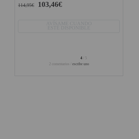
103,46€
114,95€
PINBALL VIRTUAL
PIZARRAS INTERACTIVAS
AVÍSAME CUANDO
ESTÉ DISPONIBLE
PROYECTOR 3D
PROYECTOR FULLHD Y HD
PROYECTOR CON TDT
4
/ 5
2 comentarios /
escribe uno
PROYECTOR CON WIFI
PROYECTOR DE LED
PROYECTOR DE TIRO
ULTRA CORTO
PROYECTOR PARA CINE EN
CASA
PROYECTOR PARA
EDUCACION