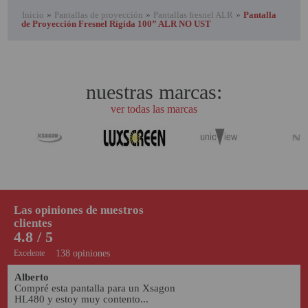
Inicio
»
Pantallas de proyección
»
Pantallas fresnel ALR
»
Pantalla
de Proyección Fresnel Rígida 100” ALR NO UST
nuestras marcas:
ver todas las marcas
Las opiniones de nuestros
clientes
4.8 / 5
Excelente
138 opiniones
Alberto
Compré esta pantalla para un Xsagon 
HL480 y estoy muy contento...