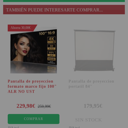
TAMBIÉN PUEDE INTERESARTE COMPRAR...
Ahorra 30,00€
Pantalla de proyeccion
Pantalla de proyeccion
formato marco fijo 100"
portatil 84"
ALR NO UST
229,98€
179,95€
259,99€
COMPRAR
SIN STOCK
IVA incl.
IVA incl.