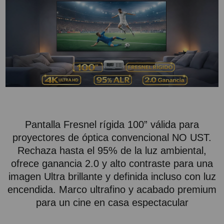
PROYECTOR PARA EL
MUNDIAL 2026
PROYECTOR PARA FUTBOL
PROYECTORES 2K O 4K
NATIVOS
REACONDICIONADOS
SUPER OFERTAS
Pantalla Fresnel rígida 100” válida para
¿QUÉ MODELO NECESITO?
proyectores de óptica convencional NO UST.
OFERTAS DESTACADAS
Rechaza hasta el 95% de la luz ambiental,
ofrece ganancia 2.0 y alto contraste para una
TIPOS DE PROYECTOR
imagen Ultra brillante y definida incluso con luz
PANTALLAS DE
encendida. Marco ultrafino y acabado premium
PROYECCIÓN
para un cine en casa espectacular
PRODUCTOS
RECOMENDADOS