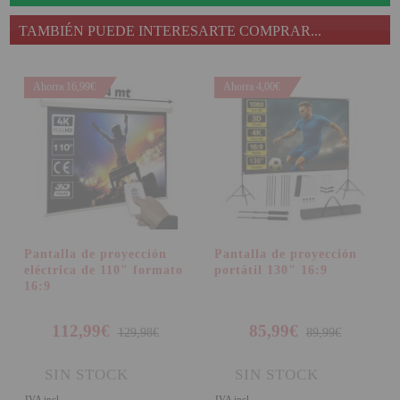
TAMBIÉN PUEDE INTERESARTE COMPRAR...
Ahorra 16,99€
Ahorra 4,00€
Pantalla de proyección
Pantalla de proyección
eléctrica de 110" formato
portátil 130" 16:9
16:9
112,99€
85,99€
129,98€
89,99€
SIN STOCK
SIN STOCK
IVA incl.
IVA incl.