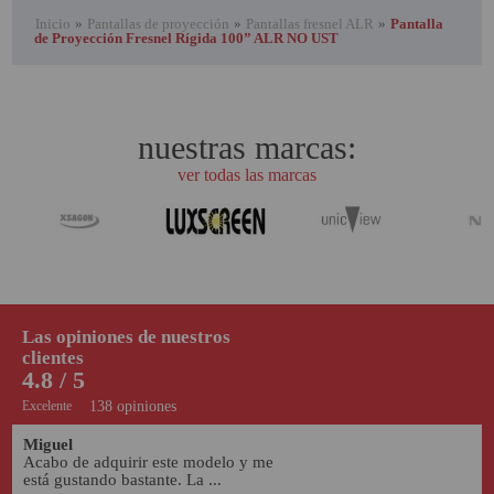
Inicio
»
Pantallas de proyección
»
Pantallas fresnel ALR
»
Pantalla
de Proyección Fresnel Rígida 100” ALR NO UST
nuestras marcas:
ver todas las marcas
Las opiniones de nuestros
clientes
4.8 / 5
Excelente
138 opiniones
Miguel
Acabo de adquirir este modelo y me 
está gustando bastante. La ...