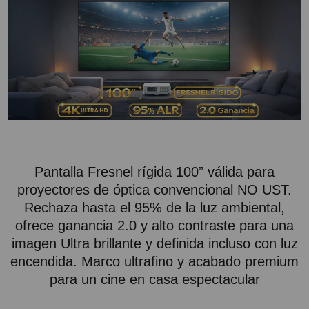
PROYECTOR PARA EL
MUNDIAL 2026
PROYECTOR PARA FUTBOL
PROYECTORES 2K O 4K
NATIVOS
REACONDICIONADOS
SUPER OFERTAS
Pantalla Fresnel rígida 100” válida para
¿QUÉ MODELO NECESITO?
proyectores de óptica convencional NO UST.
OFERTAS DESTACADAS
Rechaza hasta el 95% de la luz ambiental,
ofrece ganancia 2.0 y alto contraste para una
TIPOS DE PROYECTOR
imagen Ultra brillante y definida incluso con luz
PANTALLAS DE
encendida. Marco ultrafino y acabado premium
PROYECCIÓN
para un cine en casa espectacular
PRODUCTOS
RECOMENDADOS