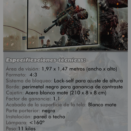
PROYECTOR PARA EL
MUNDIAL 2026
PROYECTOR PARA FUTBOL
PROYECTORES 2K O 4K
NATIVOS
REACONDICIONADOS
SUPER OFERTAS
¿QUÉ MODELO NECESITO?
OFERTAS DESTACADAS
TIPOS DE PROYECTOR
PANTALLAS DE
PROYECCIÓN
PRODUCTOS
RECOMENDADOS