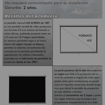
SOPORTE PARA PROYECTOR
CABLES Y ACCESORIOS
Atención Pedidos:
951 10 21 22
Lunes a Viernes:
9.00h a 15.30h
pedidos@proyectorbarato.com
Asistencia Técnica:
soporte@proyectorbarato.com