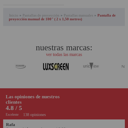
Inicio
»
Pantallas de proyección
»
Pantallas manuales
»
Pantalla de
proyección manual de 100" ( 2 x 1,50 metros)
nuestras marcas:
ver todas las marcas
Las opiniones de nuestros
clientes
4.8 / 5
Excelente
138 opiniones
Rafa