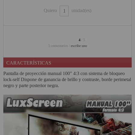
PINBALL VIRTUAL
Quiero
unidad(es)
PIZARRAS INTERACTIVAS
PROYECTOR 3D
4
/ 5
PROYECTOR FULLHD Y HD
5 comentarios /
escribe uno
PROYECTOR CON TDT
CARACTERÍSTICAS
PROYECTOR CON WIFI
Pantalla de proyección manual 100" 4:3 con sistema de bloqueo
PROYECTOR DE LED
lock-self Dispone de ganancia de brillo y contraste, borde perimetal
negro y parte posterior negra.
PROYECTOR DE TIRO
ULTRA CORTO
PROYECTOR PARA CINE EN
CASA
PROYECTOR PARA
EDUCACION