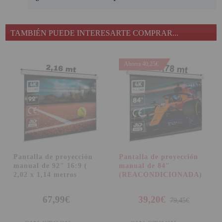
TAMBIÉN PUEDE INTERESARTE COMPRAR...
Ahorra 40,25€
Pantalla de proyección
Pantalla de proyección
manual de 92" 16:9 (
manual de 84"
2,02 x 1,14 metros
(REACONDICIONADA)
67,99€
39,20€
79,45€