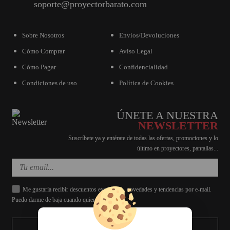
soporte@proyectorbarato.com
Sobre Nosotros
Envios/Devoluciones
Cómo Comprar
Aviso Legal
Cómo Pagar
Confidencialidad
Condiciones de uso
Política de Cookies
ÚNETE A NUESTRA
NEWSLETTER
Suscríbete ya y entérate de todas las ofertas, promociones y lo
último en proyectores, pantallas...
Me gustaría recibir descuentos exclusivos, novedades y tendencias por e-mail.
Puedo darme de baja cuando quiera.
ENVIAR