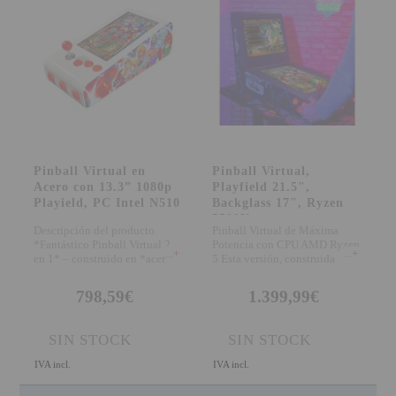
Pinball Virtual en
Pinball Virtual,
Acero con 13.3” 1080p
Playfield 21.5",
Playield, PC Intel N510
Backglass 17", Ryzen
5500U
Descripción del producto
Pinball Virtual de Máxima
*Fantástico Pinball Virtual 2
Potencia con CPU AMD Ryzen
+
+
en 1* – construido en *acero
5 Esta versión, construida
de gra
íntegramente en
798,59€
1.399,99€
SIN STOCK
SIN STOCK
IVA incl.
IVA incl.