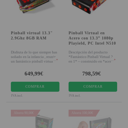
PROYECTOR PARA EL
MUNDIAL 2026
PROYECTOR PARA FUTBOL
PROYECTORES 2K O 4K
Pinball virtual 13.3"
Pinball Virtual en
2.9Ghz 8GB RAM
Acero con 13.3” 1080p
NATIVOS
Playield, PC Intel N510
REACONDICIONADOS
Disfruta de lo que siempre has
Descripción del producto
soñado en la infancia , reunir
*Fantástico Pinball Virtual 2
+
+
SUPER OFERTAS
un fantástico pinball virtua
en 1* – construido en *acero
de gra
¿QUÉ MODELO NECESITO?
649,99€
798,59€
OFERTAS DESTACADAS
COMPRAR
COMPRAR
TIPOS DE PROYECTOR
IVA incl.
IVA incl.
PANTALLAS DE
PROYECCIÓN
Ahorra 90,00€
Ahorra 100,00€
PRODUCTOS
RECOMENDADOS