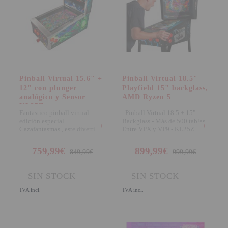
SOPORTE PARA PROYECTOR
CABLES Y ACCESORIOS
Atención Pedidos:
951 10 21 22
Pinball Virtual 15.6" +
Pinball Virtual 18.5"
12" con plunger
Playfield 15" backglass,
Lunes a Viernes:
9.00h a 15.30h
analógico y Sensor
AMD Ryzen 5
pedidos@proyectorbarato.com
KL25Z
Fantastico pinball virtual
Pinball Virtual 18.5 + 15"
edición especial
Backglass - Más de 500 tablas
+
+
Cazafantasmas , este divertido
Entre VPX y VP9 - KL25Z
Asistencia Técnica:
pinball formato reducido
soporte@proyectorbarato.com
759,99€
899,99€
849,99€
999,99€
SIN STOCK
SIN STOCK
IVA incl.
IVA incl.