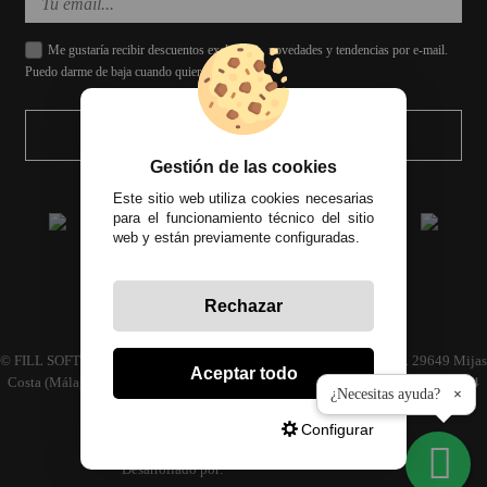
Me gustaría recibir descuentos exclusivos, novedades y tendencias por e-mail.
Puedo darme de baja cuando quiera.
ENVIAR
Gestión de las cookies
Este sitio web utiliza cookies necesarias
para el funcionamiento técnico del sitio
web y están previamente configuradas.
Rechazar
Todos los precios incluyen el IVA correspondiente
© FILL SOFT S.L., CIF: B93024339 C/ Archidona naves 30 y 32, C.P. 29649 Mijas
Aceptar todo
Costa (Málaga) | Empresa inscrita en el registro mercantil tomo 4686 Libro 3594
¿Necesitas ayuda?
×
folio 110
Configurar
Desarrollado por: