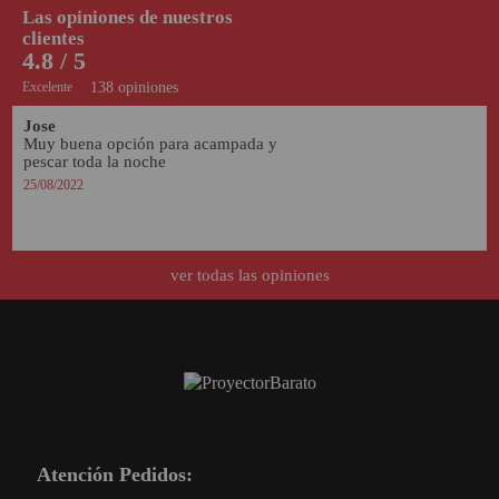
Las opiniones de nuestros
SOPORTE PARA PROYECTOR
clientes
4.8 / 5
CABLES Y ACCESORIOS
Excelente
138 opiniones
Jose
Muy buena opción para acampada y 
Atención Pedidos:
pescar toda la noche 
951 10 21 22
25/08/2022
Lunes a Viernes:
9.00h a 15.30h
pedidos@proyectorbarato.com
ver todas las opiniones
Asistencia Técnica:
soporte@proyectorbarato.com
Atención Pedidos: