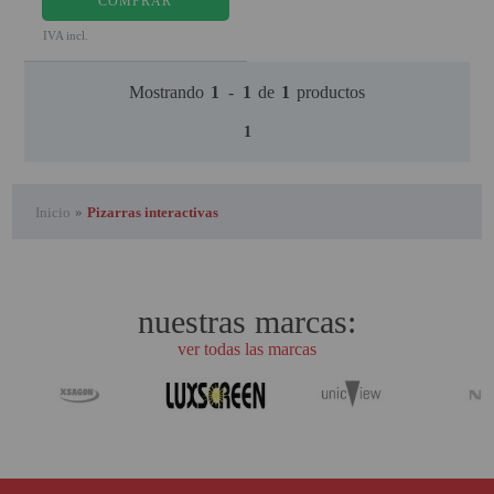
COMPRAR
PROYECTOR PARA EL
IVA incl.
MUNDIAL 2026
PROYECTOR PARA FUTBOL
Mostrando
1
-
1
de
1
productos
PROYECTORES 2K O 4K
1
NATIVOS
REACONDICIONADOS
Inicio
»
Pizarras interactivas
SUPER OFERTAS
¿QUÉ MODELO NECESITO?
nuestras marcas:
OFERTAS DESTACADAS
ver todas las marcas
TIPOS DE PROYECTOR
PANTALLAS DE
PROYECCIÓN
PRODUCTOS
RECOMENDADOS