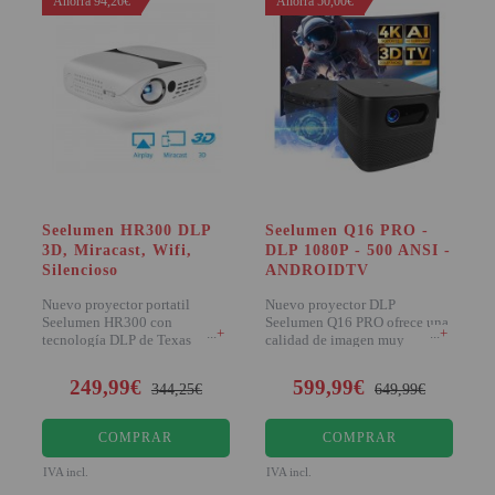
Ahorra 94,26€
Ahorra 50,00€
Seelumen HR300 DLP
Seelumen Q16 PRO -
3D, Miracast, Wifi,
DLP 1080P - 500 ANSI -
Silencioso
ANDROIDTV
Nuevo proyector portatil
Nuevo proyector DLP
Seelumen HR300 con
Seelumen Q16 PRO ofrece una
+
+
tecnología DLP de Texas
calidad de imagen muy
instruments, destaca por incorp
superior a la tecnología LCD
249,99€
599,99€
344,25€
649,99€
COMPRAR
COMPRAR
IVA incl.
IVA incl.