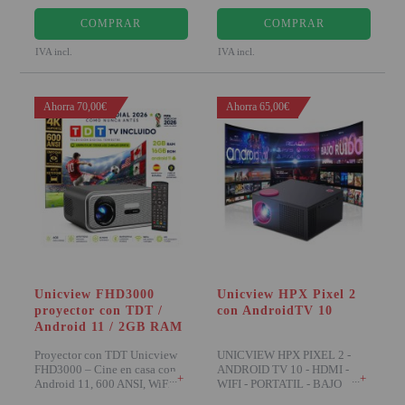
COMPRAR
COMPRAR
IVA incl.
IVA incl.
Ahorra 70,00€
Ahorra 65,00€
Unicview FHD3000
Unicview HPX Pixel 2
proyector con TDT /
con AndroidTV 10
Android 11 / 2GB RAM
Proyector con TDT Unicview
UNICVIEW HPX PIXEL 2 -
FHD3000 – Cine en casa con
ANDROID TV 10 - HDMI -
+
+
Android 11, 600 ANSI, WiFi,
WIFI - PORTATIL - BAJO
Bluetooth Carac
RUIDO El nuevo Unicvie