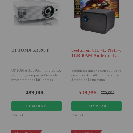
OPTOMA X309ST
Seelumen 811 4K Nativo
4GB RAM Android 12
OPTOMA X309ST Tiro corto,
Seelumen innova con su nueva
potente y compacto Proyecte
creación 811 4K un proyector
+
+
presentaciones brillantes e
dotado de la máxima
intens
excelencia en cua
489,00€
539,99€
759,99€
COMPRAR
COMPRAR
IVA incl.
IVA incl.