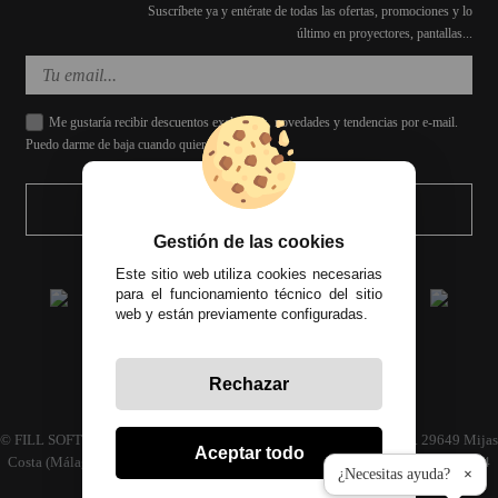
Suscríbete ya y entérate de todas las ofertas, promociones y lo
último en proyectores, pantallas...
Me gustaría recibir descuentos exclusivos, novedades y tendencias por e-mail.
Puedo darme de baja cuando quiera.
ENVIAR
Gestión de las cookies
Este sitio web utiliza cookies necesarias
para el funcionamiento técnico del sitio
web y están previamente configuradas.
Rechazar
Todos los precios incluyen el IVA correspondiente
© FILL SOFT S.L., CIF: B93024339 C/ Archidona naves 30 y 32, C.P. 29649 Mijas
Aceptar todo
Costa (Málaga) | Empresa inscrita en el registro mercantil tomo 4686 Libro 3594
¿Necesitas ayuda?
×
folio 110