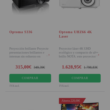
Optoma S336
Optoma UHZ66 4K
Laser
Proyección brillante Proyecte
Proyector láser 4K UHD
presentaciones brillantes e
ecológico y compacto de alto
+
+
intensas sin esfuerzo en
brillo NOTA: este proyector es
cualquier
bajo pedido
315,00€
1.628,95€
349,39€
1.798,83€
COMPRAR
COMPRAR
IVA incl.
IVA incl.
Ahorra 220,00€