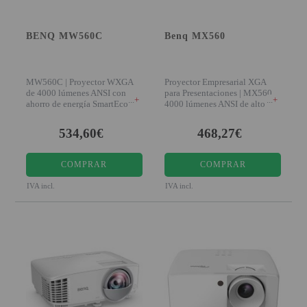
SOPORTE PARA PROYECTOR
BENQ MW560C
Benq MX560
CABLES Y ACCESORIOS
MW560C | Proyector WXGA
Proyector Empresarial XGA
Atención Pedidos:
de 4000 lúmenes ANSI con
para Presentaciones | MX560
+
+
ahorro de energía SmartEco
4000 lúmenes ANSI de alto
951 10 21 22
Presentaciones nítida
brillo y 20.0
Lunes a Viernes:
9.00h a 15.30h
534,60€
468,27€
pedidos@proyectorbarato.com
COMPRAR
COMPRAR
Asistencia Técnica:
IVA incl.
IVA incl.
soporte@proyectorbarato.com