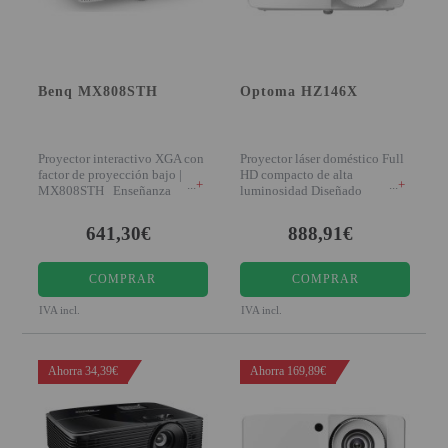
Benq MX808STH
Optoma HZ146X
Proyector interactivo XGA con
Proyector láser doméstico Full
factor de proyección bajo |
HD compacto de alta
+
+
MX808STH Enseñanza
luminosidad Diseñado
interactiva avanza
pensando en el medio amb
641,30€
888,91€
COMPRAR
COMPRAR
IVA incl.
IVA incl.
Ahorra 34,39€
Ahorra 169,89€