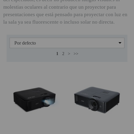
molestias oculares al contrario que un proyector para
PINBALL VIRTUAL
presentaciones que está pensado para proyectar con luz en
PIZARRAS INTERACTIVAS
la sala ya sea fluorescente o incluso solar no directa.
PROYECTOR 3D
PROYECTOR FULLHD Y HD
PROYECTOR CON TDT
1
2
>
>>
PROYECTOR CON WIFI
PROYECTOR DE LED
PROYECTOR DE TIRO
ULTRA CORTO
PROYECTOR PARA CINE EN
CASA
PROYECTOR PARA
EDUCACION