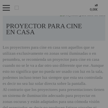
x0
Bienvenid@ otra vez
PRODUCTOS DESTACADOS
YA SOY CLIENTE
OFERTAS
PROYECTOR PARA CINE
Regístrate en un momento
EN CASA
LOS + VENDIDOS
¿ERES NUEVO?
GAMING Y RETRO
Los proyectores para cine en casa son aquellos que se
Acceder al
utilizan exclusivamente en zonas semi iluminadas o en
Creando una cuenta en proyectorbarato.com podrás realizar tus
GENERADORES PORTÁTILES
Recordarme
¿Olvidates la contraseña?
recordar aquí
ÁREA DE CLIENTES
penumbra, se recomienda un proyector para cine en casa
pedidos cómodamente, consultar el estado de tus pedidos y
NOVEDADES
operaciones realizadas con anterioridad.
cuando no se le va a dar otro uso diferente que ese. Aunque
Si tienes cualquier duda durante el proceso de registro puede
esto no significa que no pueda ser usado con luz en la sala,
NUESTRAS MARCAS
ENTRAR
contactarnos al 951102122, estaremos encantados de atenderte.
· Regístrate y aprovecha los descuentos y ventajas de ser
podemos incluso tener luz siempre que esta sea controlada
Profesional del sector.
PANDORA BOX
es decir no sea luz solar directa sobre la pantalla.
· Unete a nuestra familia de profesionales, y aprovecha nuestras
Al contrario que los proyectores para presentaciones tienen
REGISTRO CLIENTE
tarifas.
PANTALLAS DE
un sistema de iluminación adecuado para proyectar en
PROYECCION ALR
zonas oscuras y están adaptados para una cómoda visión
PHOTO BOOTH 360
REGISTRO PROFESIONAL
del espectador, es decir no producen fatigas visuales ni