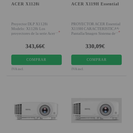
ACER X1128i
ACER X119H Essential
PROYECTOR PARA EL
MUNDIAL 2026
PROYECTOR PARA FUTBOL
Proyector DLP X1128i
PROYECTOR ACER Essential
Modelo: X1128i Los
X119H CARACTERISTICAS:
+
+
proyectores de la serie Acer
Pantalla/Imagen Sistema de
PROYECTORES 2K O 4K
Essential son proyectore
proyecc
NATIVOS
343,66€
330,09€
REACONDICIONADOS
COMPRAR
COMPRAR
SUPER OFERTAS
IVA incl.
IVA incl.
¿QUÉ MODELO NECESITO?
OFERTAS DESTACADAS
TIPOS DE PROYECTOR
PANTALLAS DE
PROYECCIÓN
PRODUCTOS
RECOMENDADOS