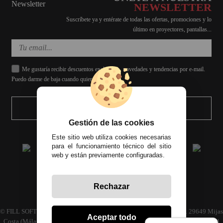
NEWSLETTER
Suscríbete ya y entérate de todas las ofertas, promociones y lo
último en proyectores, pantallas...
Me gustaría recibir descuentos exclusivos, novedades y tendencias por e-mail.
Puedo darme de baja cuando quiera.
ENVIAR
Gestión de las cookies
Este sitio web utiliza cookies necesarias
para el funcionamiento técnico del sitio
web y están previamente configuradas.
Rechazar
Todos los precios incluyen el IVA correspondiente
© FILL SOFT S.L., CIF: B93024339 C/ Archidona naves 30 y 32, C.P. 29649 Mijas
Aceptar todo
Costa (Málaga) | Empresa inscrita en el registro mercantil tomo 4686 Libro 3594