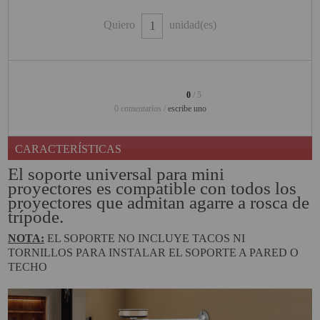
PINBALL VIRTUAL
Quiero
unidad(es)
PIZARRAS INTERACTIVAS
PROYECTOR 3D
0
/ 5
PROYECTOR FULLHD Y HD
0 comentarios /
escribe uno
PROYECTOR CON TDT
CARACTERÍSTICAS
PROYECTOR CON WIFI
El soporte universal para mini
PROYECTOR DE LED
proyectores es compatible con todos los
proyectores que admitan agarre a rosca de
PROYECTOR DE TIRO
trípode.
ULTRA CORTO
NOTA:
EL SOPORTE NO INCLUYE TACOS NI
PROYECTOR PARA CINE EN
TORNILLOS PARA INSTALAR EL SOPORTE A PARED O
CASA
TECHO
PROYECTOR PARA
EDUCACION