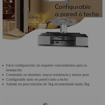
PROYECTOR PARA EL
MUNDIAL 2026
PROYECTOR PARA FUTBOL
PROYECTORES 2K O 4K
NATIVOS
REACONDICIONADOS
SUPER OFERTAS
¿QUÉ MODELO NECESITO?
Fácil configuración: no requiere conocimientos para su
OFERTAS DESTACADAS
instalación
Construido en aluminio: mayor resistencia y menor peso
TIPOS DE PROYECTOR
Configurable tanto en pared como a techo
Admite un peso máximo de 5kg recomendado hasta 3kg
PANTALLAS DE
PROYECCIÓN
PRODUCTOS
RECOMENDADOS