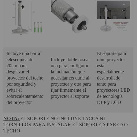
SOPORTE PARA PROYECTOR
CABLES Y ACCESORIOS
Atención Pedidos:
951 10 21 22
Incluye una barra
El soporte para
Lunes a Viernes:
9.00h a 15.30h
telescopica de
Incluye doble rosca:
mini proyector
pedidos@proyectorbarato.com
20cm para
una para configurar
está
desplazar el
la inclinación que
especialmente
proyector del techo
necesitamos darle al
desarrollado
Asistencia Técnica:
por seguridad y
proyector y otra para
tanto para
soporte@proyectorbarato.com
evitar el
fijar firmemente el
proyectores LED
sobrecalentamiento
proyector al soporte
de tecnología
del proyector
DLP y LCD
NOTA:
EL SOPORTE NO INCLUYE TACOS NI
TORNILLOS PARA INSTALAR EL SOPORTE A PARED O
TECHO