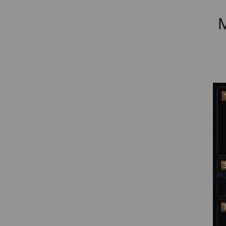
PROYECTOR PARA EL
MUNDIAL 2026
PROYECTOR PARA FUTBOL
PROYECTORES 2K O 4K
NATIVOS
REACONDICIONADOS
SUPER OFERTAS
¿QUÉ MODELO NECESITO?
OFERTAS DESTACADAS
TIPOS DE PROYECTOR
PANTALLAS DE
PROYECCIÓN
PRODUCTOS
RECOMENDADOS