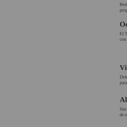
Ben
PROYECTOR PARA EL
pro
MUNDIAL 2026
PROYECTOR PARA FUTBOL
Oc
PROYECTORES 2K O 4K
El T
NATIVOS
con 
REACONDICIONADOS
SUPER OFERTAS
Vi
¿QUÉ MODELO NECESITO?
Dele
OFERTAS DESTACADAS
para
TIPOS DE PROYECTOR
Al
PANTALLAS DE
PROYECCIÓN
Sus 
de e
PRODUCTOS
RECOMENDADOS