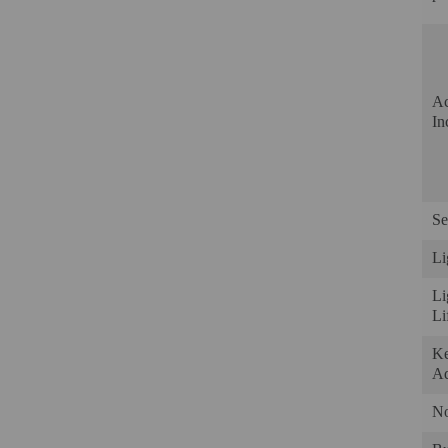
Ac
In
Se
Li
Li
Lif
Ke
Ad
No