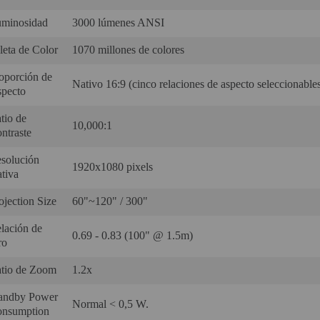
minosidad‎
3000 lúmenes ANSI‎
leta de Color‎
1070 millones de colores‎
oporción de
Nativo 16:9 (cinco relaciones de aspecto seleccionables
pecto‎
tio de
10,000:1‎
ntraste‎
solución
1920x1080 pixels‎
tiva‎
ojection Size‎
60"~120" / 300"‎
lación de
0.69 - 0.83 (100" @ 1.5m)‎
o‎
tio de Zoom‎
1.2x‎
andby Power
Normal < 0,5 W.‎
nsumption‎