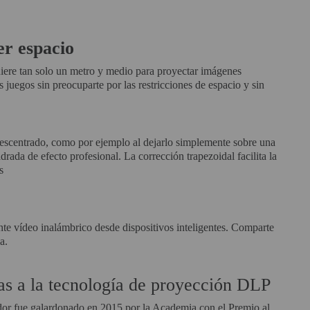
er espacio
ere tan solo un metro y medio para proyectar imágenes
s juegos sin preocuparte por las restricciones de espacio y sin
 descentrado, como por ejemplo al dejarlo simplemente sobre una
rada de efecto profesional. La corrección trapezoidal facilita la
s
e vídeo inalámbrico desde dispositivos inteligentes. Comparte
a.
as a la tecnología de proyección DLP
ador fue galardonado en 2015 por la Academia con el Premio al