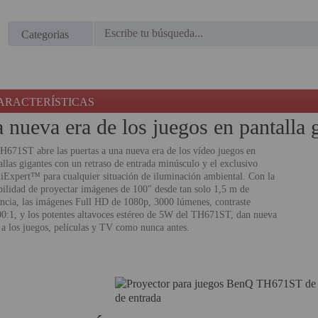
Regístrate en un momento
¿ERES NUEVO?
Categorias
Creando una cuenta en proyectorbarato.com podrás
realizar tus pedidos cómodamente, consultar el estado de
ARACTERÍSTICAS
tus pedidos y operaciones realizadas con anterioridad.
 nueva era de los juegos en pantalla 
Si tienes cualquier duda durante el proceso de registro
puede contactarnos al 951102122, estaremos encantados
H671ST abre las puertas a una nueva era de los vídeo juegos en
de atenderte.
allas gigantes con un retraso de entrada minúsculo y el exclusivo
Expert™ para cualquier situación de iluminación ambiental. Con la
bilidad de proyectar imágenes de 100" desde tan solo 1,5 m de
REGISTRO CLIENTE
ancia, las imágenes Full HD de 1080p, 3000 lúmenes, contraste
0:1, y los potentes altavoces estéreo de 5W del TH671ST, dan nueva
 a los juegos, películas y TV como nunca antes.