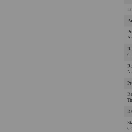
Lu
Pa
Pr
As
Ra
Co
Re
Na
Pr
Re
Tir
Ra
St
Co