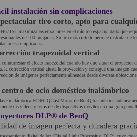
cil instalación sin complicaciones
pectacular tiro corto, apto para cualqui
TH671ST maximiza las emociones en el mínimo espacio, dado que requi
esionantes de 100 pulgadas. Su tiro más corto te permite disfrutar de lo
alaciones complicadas.
rrección trapezoidal vertical
 contrarrestar el efecto trapezoidal cuando hay que situar el proyector
, la corrección vertical ajusta la proyección y consigue una imagen cuad
yección de imágenes perfectamente alineadas desde diversas ubicacione
 centro de ocio doméstico inalámbrico
llave inalámbrica HDMI QCast Mirror de BenQ trasmite instantáneament
lmente tus vídeos y fotos desde dispositivos móviles en una gran pantall
royectores DLP® de BenQ
lidad de imagen perfecta y duradera graci
rocesamiento digital de luz (Digital Light Processing, DLP), cuyo cre