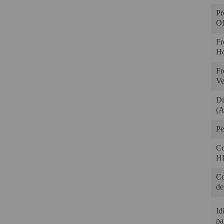
Pr
Of
Fr
Ho
Fr
Ver
Di
(A
Pe
Co
H
Co
de
Id
pa