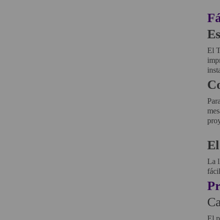
Fá
SOPORTE PARA PROYECTOR
Es
CABLES Y ACCESORIOS
El 
impr
Atención Pedidos:
inst
951 10 21 22
Co
Lunes a Viernes:
9.00h a 15.30h
pedidos@proyectorbarato.com
Para
mesa
pro
Asistencia Técnica:
soporte@proyectorbarato.com
El
La 
fáci
P
Ca
El p