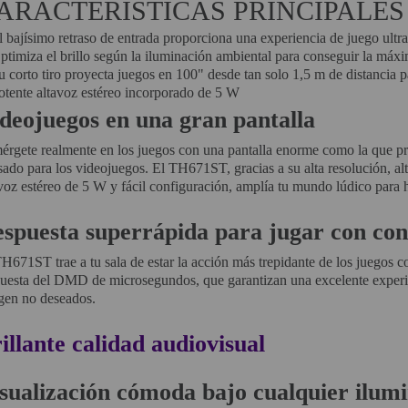
ARACTERÍSTICAS PRINCIPALES
l bajísimo retraso de entrada proporciona una experiencia de juego ultr
ptimiza el brillo según la iluminación ambiental para conseguir la máx
u corto tiro proyecta juegos en 100" desde tan solo 1,5 m de distancia 
otente altavoz estéreo incorporado de 5 W
deojuegos en una gran pantalla
érgete realmente en los juegos con una pantalla enorme como la que 
ado para los videojuegos. El TH671ST, gracias a su alta resolución, al
voz estéreo de 5 W y fácil configuración, amplía tu mundo lúdico para h
spuesta superrápida para jugar con con
H671ST trae a tu sala de estar la acción más trepidante de los juegos 
puesta del DMD de microsegundos, que garantizan una excelente experie
gen no deseados.
illante calidad audiovisual
sualización cómoda bajo cualquier ilum