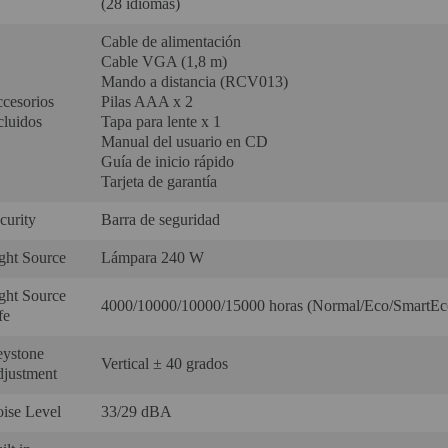
(28 idiomas)‎
Cable de alimentación
Cable VGA (1,8 m)
Mando a distancia (RCV013)
cesorios
Pilas AAA x 2
cluidos‎
Tapa para lente x 1
Manual del usuario en CD
Guía de inicio rápido
Tarjeta de garantía‎
curity‎
Barra de seguridad‎
ght Source‎
Lámpara 240 W‎
ght Source
4000/10000/10000/15000 horas (Normal/Eco/SmartEco
e‎
ystone
Vertical ± 40 grados‎‎
justment‎
ise Level‎
33/29 dBA‎