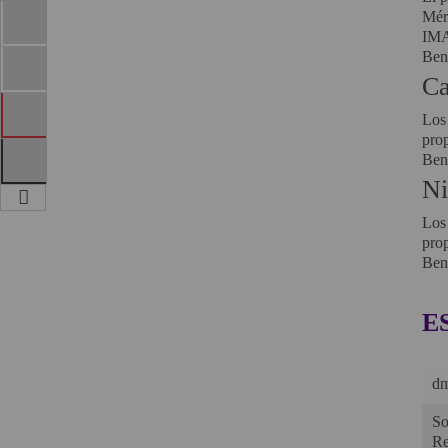
Méri
IMA
Ben
Ca
Los 
prop
Ben
Ni
Los 
prop
Ben
E
dm
So
Re