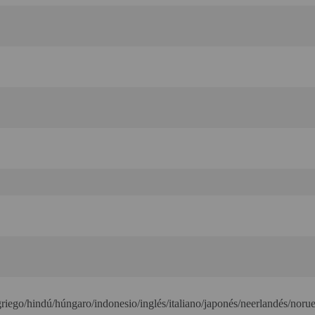
/griego/hindú/húngaro/indonesio/inglés/italiano/japonés/neerlandés/nor