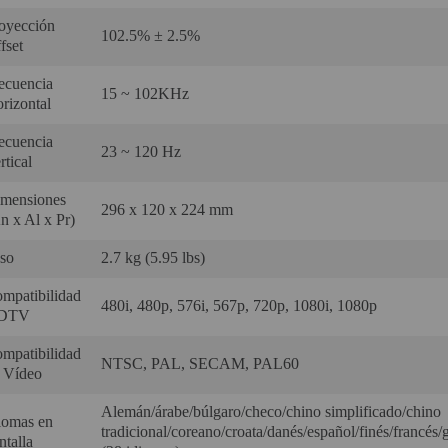
oyección
102.5% ± 2.5%‎
fset‎
ecuencia
15 ~ 102KHz‎
rizontal‎
ecuencia
23 ~ 120 Hz‎
tical‎
mensiones
296 x 120 x 224 mm‎
n x Al x Pr)‎
so‎
2.7 kg (5.95 lbs)‎
mpatibilidad
480i, 480p, 576i, 567p, 720p, 1080i, 1080p‎
DTV‎
mpatibilidad
NTSC, PAL, SECAM‎, PAL60‎
 Vídeo‎
Alemán/árabe/búlgaro/checo/chino simplificado/chino
iomas en
tradicional/coreano/croata/danés/español/finés/francés
ntalla‎