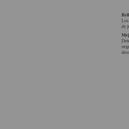
Bril
Los 
de j
Mej
Dete
negr
desa