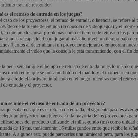
 artículo trata de responder.
é es el retraso de entrada en los juegos?
l caso de los proyectores, el retraso de entrada, o latencia, se refiere al
o/vídeo de la fuente de entrada (la consola de videojuegos) y el momen
al, lo que puede causar problemas como el tiempo de retraso o los par
tar a nuestra capacidad para jugar al más alto nivel, un tiempo bajo de r
mos fijarnos al determinar si un proyector mejorará o empeorará nuest
antáneamente el vídeo que la consola le está transmitiendo, con el fin 
 la pena señalar que el tiempo de retraso de entrada no es lo mismo que
ranscurrido entre que se pulsa un botón del mando y el momento en que e
lucra a todo el hardware implicado en el juego, mientras que el retraso de
l de entrada y el proyector.
mo se mide el retraso de entrada de un proyector?
a que sabemos qué es el retraso de entrada, el siguiente paso es aver
 elegir un proyector para juegos. En la mayoría de los proyectores para 
cificaciones del producto utilizando el milisegundo (ms) como unidad 
ntrada de 16 ms, transcurrirán 16 milisegundos entre que recibe la señ
ltante. A algunos esto puede parecerles una nimiedad pero, para los jug