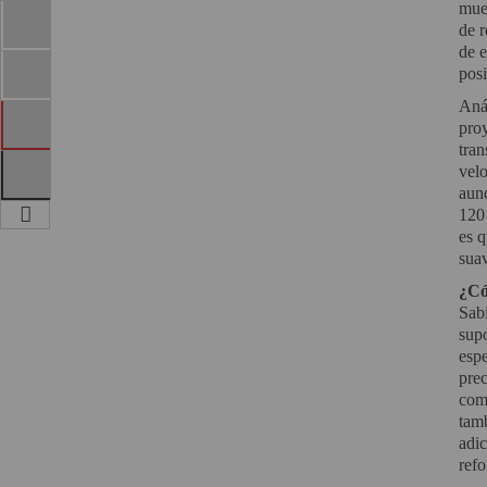
muer
de r
de e
posi
Anál
proy
tra
velo
aunq
120 
es q
sua
¿Có
Sabi
supo
esp
prec
comp
tam
adic
refo