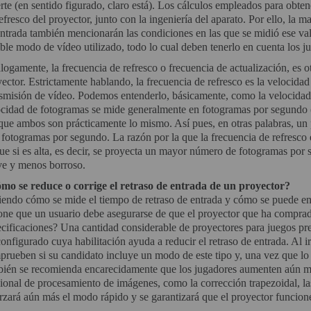
te (en sentido figurado, claro está). Los cálculos empleados para obtener
efresco del proyector, junto con la ingeniería del aparato. Por ello, la 
ntrada también mencionarán las condiciones en las que se midió ese valo
ble modo de vídeo utilizado, todo lo cual deben tenerlo en cuenta los j
ogamente, la frecuencia de refresco o frecuencia de actualización, es ot
ector. Estrictamente hablando, la frecuencia de refresco es la velocid
nsmisión de vídeo. Podemos entenderlo, básicamente, como la velocidad
cidad de fotogramas se mide generalmente en fotogramas por segundo (F
ue ambos son prácticamente lo mismo. Así pues, en otras palabras, un 
fotogramas por segundo. La razón por la que la frecuencia de refresco
ue si es alta, es decir, se proyecta un mayor número de fotogramas po
ve y menos borroso.
mo se reduce o corrige el retraso de entrada de un proyector?
endo cómo se mide el tiempo de retraso de entrada y cómo se puede enc
ne que un usuario debe asegurarse de que el proyector que ha comprado
ecificaciones? Una cantidad considerable de proyectores para juegos p
onfigurado cuya habilitación ayuda a reducir el retraso de entrada. Al 
rueben si su candidato incluye un modo de este tipo y, una vez que lo 
bién se recomienda encarecidamente que los jugadores aumenten aún más
ional de procesamiento de imágenes, como la corrección trapezoidal, las
rzará aún más el modo rápido y se garantizará que el proyector funcion