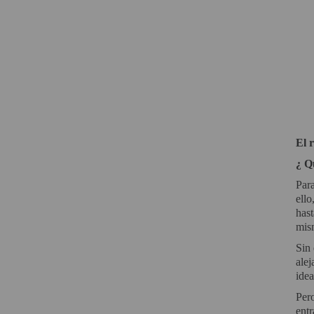
PROYECTOR PARA EL
MUNDIAL 2026
PROYECTOR PARA FUTBOL
PROYECTORES 2K O 4K
NATIVOS
REACONDICIONADOS
El 
SUPER OFERTAS
¿ Q
¿QUÉ MODELO NECESITO?
Para
ello
OFERTAS DESTACADAS
hast
mis
TIPOS DE PROYECTOR
Sin 
PANTALLAS DE
alej
PROYECCIÓN
idea
PRODUCTOS
Pero
RECOMENDADOS
entr