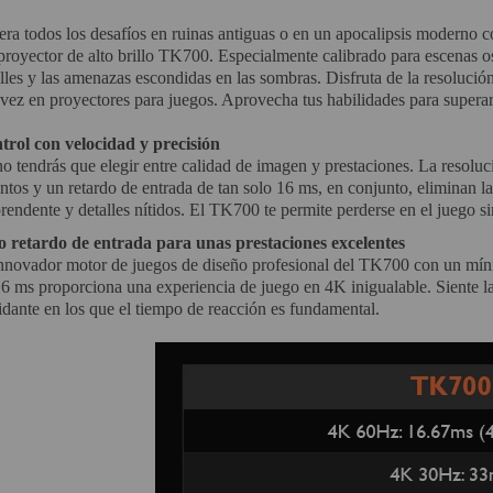
ra todos los desafíos en ruinas antiguas o en un apocalipsis moderno 
proyector de alto brillo TK700. Especialmente calibrado para escenas o
lles y las amenazas escondidas en las sombras. Disfruta de la resolució
 vez en proyectores para juegos. Aprovecha tus habilidades para superar
trol con velocidad y precisión
no tendrás que elegir entre calidad de imagen y prestaciones. La reso
intos y un retardo de entrada de tan solo 16 ms, en conjunto, eliminan
rendente y detalles nítidos. El TK700 te permite perderse en el juego si
o retardo de entrada para unas prestaciones excelentes
innovador motor de juegos de diseño profesional del TK700 con un míni
6 ms proporciona una experiencia de juego en 4K inigualable. Siente la
idante en los que el tiempo de reacción es fundamental.