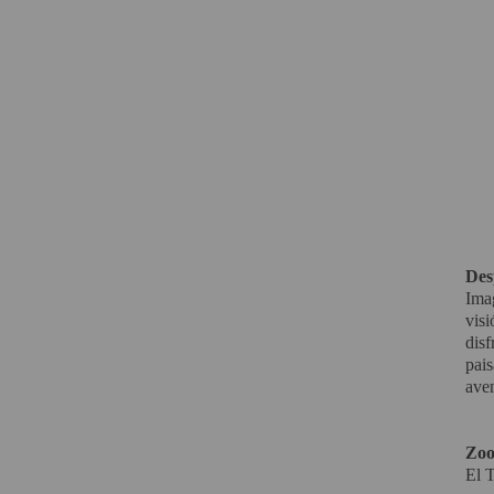
Des
Ima
visi
disf
pais
aven
Zoo
El T