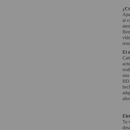
¿Có
Apar
al c
aten
Ben
víde
rend
El 
Cabe
act
real
una 
HD 1
hech
adqu
año
Ele
Tu v
desa