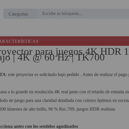
Regístrate en un momento
¿ERES NUEVO?
Categorias
Creando una cuenta en proyectorbarato.com podrás
realizar tus pedidos cómodamente, consultar el estado de
ARACTERÍSTICAS
tus pedidos y operaciones realizadas con anterioridad.
royector para juegos 4K HDR 1
Si tienes cualquier duda durante el proceso de registro
ajo | 4K @ 60 Hz | TK700
puede contactarnos al 951102122, estaremos encantados
de atenderte.
TA
: este proyector es solicitado bajo pedido . Antes de realizar el pag
REGISTRO CLIENTE
ana a lo grande en resolución 4K real junto con el retardo de entrada 
odo de juego para una claridad detallada con colores óptimos en escen
200 lúmenes de alto brillo, 96 % Rec.709, juegos HDR realistas
cciona antes con los sentidos agudizados