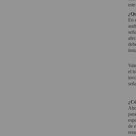
este
SOPORTE PARA PROYECTOR
¿Qu
En e
CABLES Y ACCESORIOS
audi
señ
afec
Atención Pedidos:
debe
951 10 21 22
inst
Lunes a Viernes:
9.00h a 15.30h
pedidos@proyectorbarato.com
Vale
el t
invo
Asistencia Técnica:
seña
soporte@proyectorbarato.com
¿Có
Ahor
para
espe
de e
resu