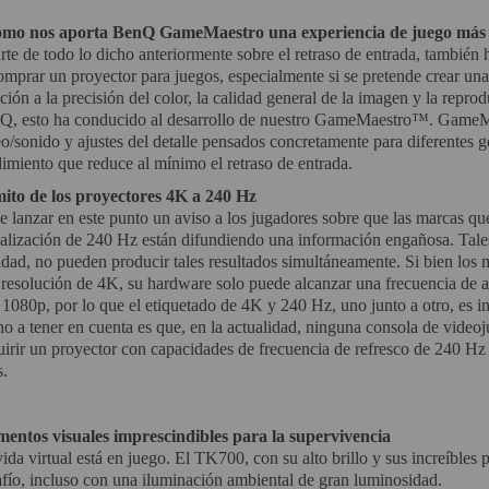
mo nos aporta BenQ GameMaestro una experiencia de juego más 
te de todo lo dicho anteriormente sobre el retraso de entrada, también
omprar un proyector para juegos, especialmente si se pretende crear una
ción a la precisión del color, la calidad general de la imagen y la reprod
Q, esto ha conducido al desarrollo de nuestro GameMaestro™. GameMae
o/sonido y ajustes del detalle pensados concretamente para diferentes
imiento que reduce al mínimo el retraso de entrada.
mito de los proyectores 4K a 240 Hz
 lanzar en este punto un aviso a los jugadores sobre que las marcas q
ualización de 240 Hz están difundiendo una información engañosa. Tale
idad, no pueden producir tales resultados simultáneamente. Si bien los
resolución de 4K, su hardware solo puede alcanzar una frecuencia de a
080p, por lo que el etiquetado de 4K y 240 Hz, uno junto a otro, es in
o a tener en cuenta es que, en la actualidad, ninguna consola de vide
irir un proyector con capacidades de frecuencia de refresco de 240 Hz 
s.
mentos visuales imprescindibles para la supervivencia
ida virtual está en juego. El TK700, con su alto brillo y sus increíbles p
fío, incluso con una iluminación ambiental de gran luminosidad.