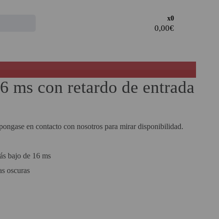
Acceder al
x0
ÁREA DE CLIENTES
· Regístrate y aprovecha los descuentos y ventajas de ser
Profesional del sector.
· Unete a nuestra familia de profesionales, y aprovecha
6 ms con retardo de entrada
nuestras tarifas.
REGISTRO PROFESIONAL
o pongase en contacto con nosotros para mirar disponibilidad.
más bajo de 16 ms
as oscuras