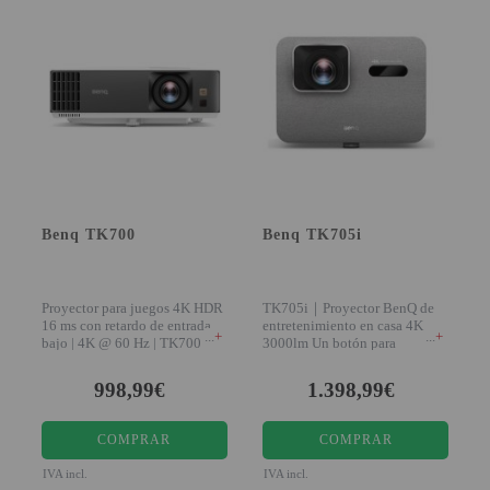
SOPORTE PARA PROYECTOR
CABLES Y ACCESORIOS
Atención Pedidos:
951 10 21 22
Lunes a Viernes:
9.00h a 15.30h
pedidos@proyectorbarato.com
Benq TK700
Benq TK705i
Asistencia Técnica:
Proyector para juegos 4K HDR
TK705i｜Proyector BenQ de
soporte@proyectorbarato.com
16 ms con retardo de entrada
entretenimiento en casa 4K
+
+
bajo | 4K @ 60 Hz | TK700
3000lm Un botón para
diversión 4K brillante
998,99€
1.398,99€
COMPRAR
COMPRAR
IVA incl.
IVA incl.