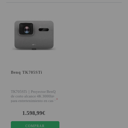
Benq TK705STi
TK705STi｜Proyector BenQ
de corto alcance 4K 3000lm
+
para entretenimiento en casa
Diversión a lo g
1.598,99€
COMPRAR