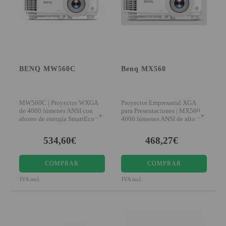
PINBALL VIRTUAL
PIZARRAS INTERACTIVAS
PROYECTOR 3D
BENQ MW560C
Benq MX560
PROYECTOR FULLHD Y HD
PROYECTOR CON TDT
MW560C | Proyector WXGA
Proyector Empresarial XGA
PROYECTOR CON WIFI
de 4000 lúmenes ANSI con
para Presentaciones | MX560
+
+
ahorro de energía SmartEco
4000 lúmenes ANSI de alto
Presentaciones nítida
brillo y 20.0
PROYECTOR DE LED
534,60€
468,27€
PROYECTOR DE TIRO
ULTRA CORTO
COMPRAR
COMPRAR
PROYECTOR PARA CINE EN
IVA incl.
IVA incl.
CASA
PROYECTOR PARA
EDUCACION