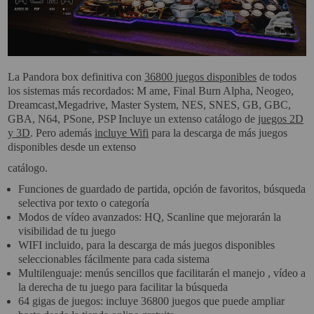
PROYECTOR PARA EL
MUNDIAL 2026
PROYECTOR PARA FUTBOL
La Pandora box definitiva con
36800 juegos disponibles
de todos
PROYECTORES 2K O 4K
los sistemas más recordados: M ame, Final Burn Alpha, Neogeo,
NATIVOS
Dreamcast,Megadrive, Master System, NES, SNES, GB, GBC,
GBA, N64, PSone, PSP Incluye un extenso catálogo de
juegos 2D
REACONDICIONADOS
y 3D
. Pero además
incluye Wifi
para la descarga de más juegos
disponibles desde un extenso
SUPER OFERTAS
catálogo.
¿QUÉ MODELO NECESITO?
Funciones de guardado de partida, opción de favoritos, búsqueda
OFERTAS DESTACADAS
selectiva por texto o categoría
Modos de vídeo avanzados: HQ, Scanline que mejorarán la
TIPOS DE PROYECTOR
visibilidad de tu juego
WIFI incluido, para la descarga de más juegos disponibles
PANTALLAS DE
seleccionables fácilmente para cada sistema
PROYECCIÓN
Multilenguaje: menús sencillos que facilitarán el manejo , vídeo a
la derecha de tu juego para facilitar la búsqueda
PRODUCTOS
64 gigas de juegos: incluye 36
800 juegos que puede ampliar
RECOMENDADOS