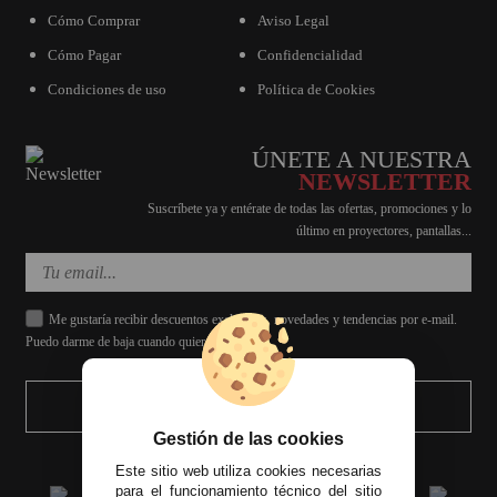
Cómo Comprar
Aviso Legal
Cómo Pagar
Confidencialidad
Condiciones de uso
Política de Cookies
ÚNETE A NUESTRA
NEWSLETTER
Suscríbete ya y entérate de todas las ofertas, promociones y lo
último en proyectores, pantallas...
Me gustaría recibir descuentos exclusivos, novedades y tendencias por e-mail.
Puedo darme de baja cuando quiera.
ENVIAR
Gestión de las cookies
Este sitio web utiliza cookies necesarias
para el funcionamiento técnico del sitio