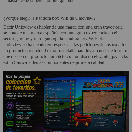
hasta desde la tienda online gratuita
SOPORTE PARA PROYECTOR
¿Porqué elegir la Pandora box Wifi de Unicview?
CABLES Y ACCESORIOS
Decir Unicview es hablar de
una marca con una gran trayectoria
,
se trata de una
marca española
con una gran experiencia en el
sector gaming y retro gaming,
la pandora box WIFI de
Atención Pedidos:
Unicview
se ha creado en respuesta a las peticiones de los usuarios,
951 10 21 22
un producto cuidado al máximo detalle para los amantes de lo retro
Lunes a Viernes:
9.00h a 15.30h
que deseen un
producto completo con un diseño elegante, joysticks
pedidos@proyectorbarato.com
estilo Sanwa y demás componentes de primera calidad
.
Asistencia Técnica:
soporte@proyectorbarato.com