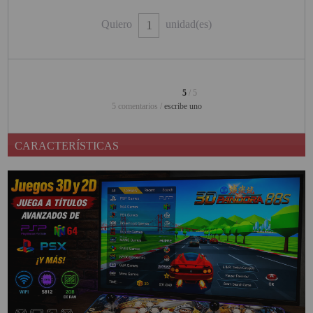
PINBALL VIRTUAL
Quiero
unidad(es)
PIZARRAS INTERACTIVAS
PROYECTOR 3D
5
/ 5
PROYECTOR FULLHD Y HD
5 comentarios /
escribe uno
PROYECTOR CON TDT
CARACTERÍSTICAS
PROYECTOR CON WIFI
PROYECTOR DE LED
PROYECTOR DE TIRO
ULTRA CORTO
PROYECTOR PARA CINE EN
CASA
PROYECTOR PARA
EDUCACION