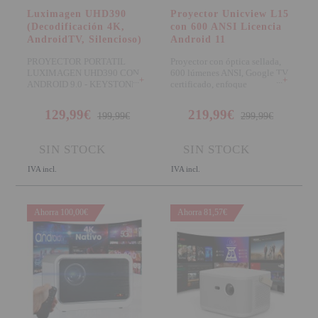
Luximagen UHD390
Proyector Unicview L15
(Decodificación 4K,
con 600 ANSI Licencia
AndroidTV, Silencioso)
Android 11
PROYECTOR PORTATIL
Proyector con óptica sellada,
LUXIMAGEN UHD390 CON
600 lúmenes ANSI, Google TV
+
+
ANDROID 9.0 - KEYSTONE
certificado, enfoque
4D - Luximagen inno
motorizado, correc
129,99€
219,99€
199,99€
299,99€
SIN STOCK
SIN STOCK
IVA incl.
IVA incl.
Ahorra 100,00€
Ahorra 81,57€