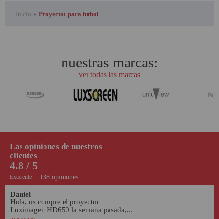
Inicio
»
Proyector para futbol
nuestras marcas:
ver todas las marcas
Las opiniones de nuestros
clientes
4.8 / 5
Excelente
138 opiniones
Daniel
Hola, os compre el proyector 
Luximagen HD650 la semana pasada,...