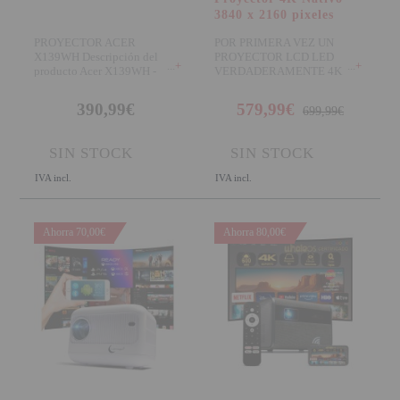
3840 x 2160 pixeles
PROYECTOR ACER
POR PRIMERA VEZ UN
X139WH Descripción del
PROYECTOR LCD LED
+
+
producto Acer X139WH -
VERDADERAMENTE 4K
proyector DLP - objetivo
NATIVO (3840x2160 píxels)
Por primer
390,99€
579,99€
699,99€
SIN STOCK
SIN STOCK
IVA incl.
IVA incl.
Ahorra 70,00€
Ahorra 80,00€