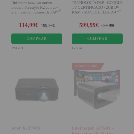
Unicview lanza su nuevo
TECNOLOGÍA DLP - GOOGLE
modelo Freestyle R2 con una
TV CERTIFICADO - 2GB DE
+
+
gran tasa de luminosidad ANSI
RAM - SOPORTE HASTA 4K
500 para ser un p
XPR - HDR Disfruta d
114,99€
599,99€
199,99€
699,99€
COMPRAR
COMPRAR
IVA incl.
IVA incl.
Ahorra 120,00€
Acer X139WH
Luximagen APK01 -
Proyector 4K Nativo