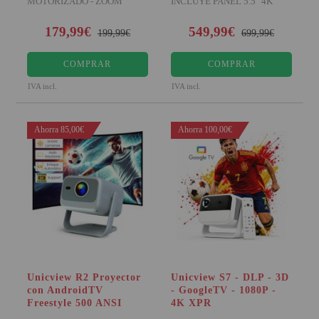
MOTORIZADO - ZOOM
INCLUYE PANEL 5.5" 4K
DIGITAL - HDR Disfrut
NATIVO Desde el año 2023 U
SOPORTE PARA PROYECTOR
179,99€
549,99€
199,99€
699,99€
CABLES Y ACCESORIOS
COMPRAR
COMPRAR
IVA incl.
IVA incl.
Atención Pedidos:
951 10 21 22
Ahorra 85,00€
Lunes a Viernes:
9.00h a 15.30h
Ahorra 100,00€
pedidos@proyectorbarato.com
Asistencia Técnica:
soporte@proyectorbarato.com
Unicview R2 Proyector
Unicview S7 - DLP - 3D
con AndroidTV
- GoogleTV - 1080P -
Freestyle 500 ANSI
4K XPR