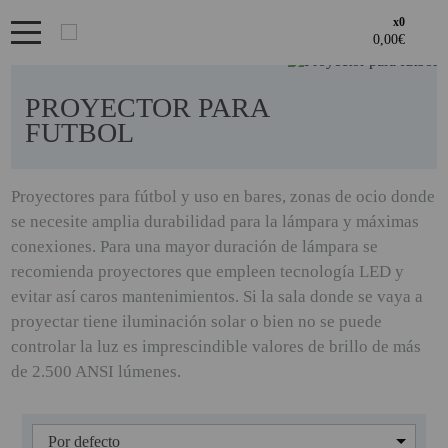
x0
Bienvenid@ otra vez
PRODUCTOS DESTACADOS
YA SOY CLIENTE
OFERTAS
PROYECTOR PARA
Regístrate en un momento
FUTBOL
LOS + VENDIDOS
¿ERES NUEVO?
GAMING Y RETRO
Proyectores para fútbol y uso en bares, zonas de ocio donde
Acceder al
se necesite amplia durabilidad para la lámpara y máximas
Creando una cuenta en proyectorbarato.com podrás realizar tus
GENERADORES PORTÁTILES
Recordarme
¿Olvidates la contraseña?
recordar aquí
ÁREA DE CLIENTES
conexiones. Para una mayor duración de lámpara se
pedidos cómodamente, consultar el estado de tus pedidos y
NOVEDADES
operaciones realizadas con anterioridad.
recomienda proyectores que empleen tecnología LED y
Si tienes cualquier duda durante el proceso de registro puede
evitar así caros mantenimientos. Si la sala donde se vaya a
NUESTRAS MARCAS
ENTRAR
contactarnos al 951102122, estaremos encantados de atenderte.
· Regístrate y aprovecha los descuentos y ventajas de ser
proyectar tiene iluminación solar o bien no se puede
Profesional del sector.
PANDORA BOX
controlar la luz es imprescindible valores de brillo de más
· Unete a nuestra familia de profesionales, y aprovecha nuestras
de 2.500 ANSI lúmenes.
REGISTRO CLIENTE
tarifas.
PANTALLAS DE
PROYECCION ALR
PHOTO BOOTH 360
REGISTRO PROFESIONAL