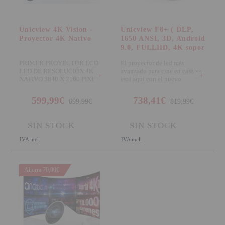
Unicview 4K Vision -
Unicview F8+ ( DLP,
Proyector 4K Nativo
1650 ANSI, 3D, Android
9.0, FULLHD, 4K sopor
PRIMER PROYECTOR LCD
El proyector de led más
LED DE RESOLUCIÓN 4K
avanzado para cine en casa ya
+
+
NATIVO 3840 X 2160 PIXELS
está aquí con el nuevo
Unicview hace
Unicview F8+ un fant
599,99€
738,41€
699,99€
819,99€
SIN STOCK
SIN STOCK
IVA incl.
IVA incl.
Ahorra 70,00€