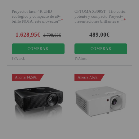
Proyector láser 4K UHD
OPTOMA X309ST Tiro corto,
ecológico y compacto de alto
potente y compacto Proyecte
+
+
brillo NOTA: este proyector es
presentaciones brillantes e
bajo pedido
intens
1.628,95€
489,00€
1.798,83€
COMPRAR
COMPRAR
IVA incl.
IVA incl.
Ahorra 14,59€
Ahorra 7,62€