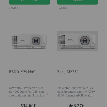
COMPRAR
COMPRAR
PROYECTOR PARA EL
IVA incl.
IVA incl.
MUNDIAL 2026
PROYECTOR PARA FUTBOL
PROYECTORES 2K O 4K
NATIVOS
REACONDICIONADOS
SUPER OFERTAS
¿QUÉ MODELO NECESITO?
OFERTAS DESTACADAS
BENQ MW560C
Benq MX560
TIPOS DE PROYECTOR
PANTALLAS DE
MW560C | Proyector WXGA
Proyector Empresarial XGA
PROYECCIÓN
de 4000 lúmenes ANSI con
para Presentaciones | MX560
+
+
ahorro de energía SmartEco
4000 lúmenes ANSI de alto
Presentaciones nítida
brillo y 20.0
PRODUCTOS
534,60€
468,27€
RECOMENDADOS