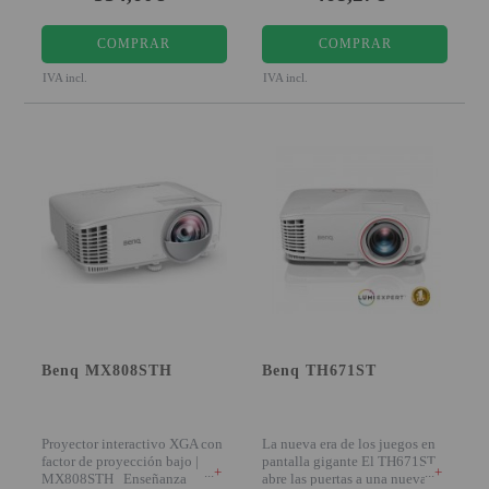
SOPORTE PARA PROYECTOR
COMPRAR
COMPRAR
CABLES Y ACCESORIOS
IVA incl.
IVA incl.
Atención Pedidos:
951 10 21 22
Lunes a Viernes:
9.00h a 15.30h
pedidos@proyectorbarato.com
Asistencia Técnica:
soporte@proyectorbarato.com
Benq MX808STH
Benq TH671ST
Proyector interactivo XGA con
La nueva era de los juegos en
factor de proyección bajo |
pantalla gigante El TH671ST
+
+
MX808STH Enseñanza
abre las puertas a una nueva era