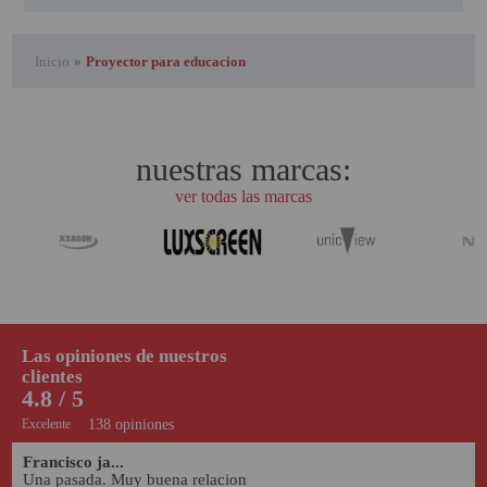
Inicio
»
Proyector para educacion
nuestras marcas:
ver todas las marcas
Las opiniones de nuestros
clientes
4.8 / 5
Excelente
138 opiniones
Francisco ja...
Una pasada. Muy buena relacion 