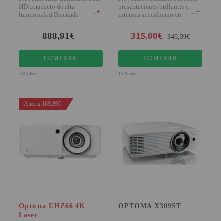
HD compacto de alta
presentaciones brillantes e
+
+
luminosidad Diseñado
intensas sin esfuerzo en
pensando en el medio amb
cualquier
888,91€
315,00€
349,39€
COMPRAR
COMPRAR
IVA incl.
IVA incl.
Ahorra 169,89€
Optoma UHZ66 4K
OPTOMA X309ST
Laser