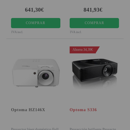
interactiva avanza
de lo
641,30€
841,93€
COMPRAR
COMPRAR
IVA incl.
IVA incl.
Ahorra 34,39€
Optoma HZ146X
Optoma S336
Proyector láser doméstico Full
Proyección brillante Proyecte