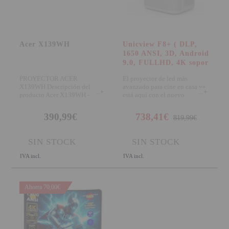
Acer X139WH
Unicview F8+ ( DLP,
1650 ANSI, 3D, Android
9.0, FULLHD, 4K sopor
PROYECTOR ACER
El proyector de led más
X139WH Descripción del
avanzado para cine en casa ya
+
+
producto Acer X139WH -
está aquí con el nuevo
proyector DLP - objetivo
Unicview F8+ un fant
390,99€
738,41€
819,99€
SIN STOCK
SIN STOCK
IVA incl.
IVA incl.
Ahorra 70,00€