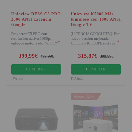
Unicview DESS C5 PRO
Unicview K5000 Más
2500 ANSI Licencia
luminoso con 1800 ANSI
Google
Google TV
Proyector C5 PRO con
[LICENCIA GOOGLETV]: Esta
resolución nativa 1080p,
nueva versión mejorada
+
+
enfoque motorizado, WiFi 6 y
Unicview K5000PE incluye el
2500 lúmenes ANSI. I
sistema operati
399,99€
315,87€
499,99€
399,99€
COMPRAR
COMPRAR
IVA incl.
IVA incl.
Ahorra 81,57€