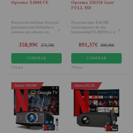
Optoma X400LVE
Optoma ZH350 laser
FULL HD
Proyección brillante Proyecte
Proyector láser Full HD
presentaciones brillantes e
ultracompacto de alta
+
+
intensas sin esfuerzo en
luminosidad El ZH350 es uno
cualquier
de los proye
358,99€
891,37€
373,59€
898,99€
COMPRAR
COMPRAR
IVA incl.
IVA incl.
Ahorra 100,00€
Ahorra 84,12€