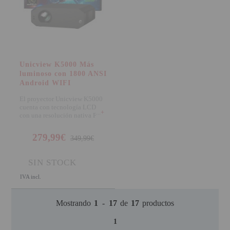
Unicview K5000 Más
luminoso con 1800 ANSI
Android WIFI
El proyector Unicview K5000
cuenta con tecnología LCD
+
con una resolución nativa Full
HD (1920x1080p
279,99€
349,99€
SIN STOCK
IVA incl.
Mostrando
1
-
17
de
17
productos
1