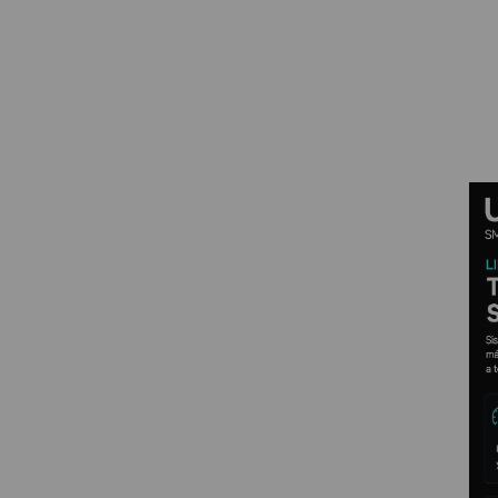
PROYECTOR PARA EL
MUNDIAL 2026
PROYECTOR PARA FUTBOL
PROYECTORES 2K O 4K
NATIVOS
REACONDICIONADOS
SUPER OFERTAS
¿QUÉ MODELO NECESITO?
OFERTAS DESTACADAS
TIPOS DE PROYECTOR
PANTALLAS DE
PROYECCIÓN
PRODUCTOS
RECOMENDADOS