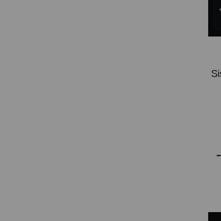
SOPORTE PARA PROYECTOR
CABLES Y ACCESORIOS
Atención Pedidos:
Si
951 10 21 22
Lunes a Viernes:
9.00h a 15.30h
pedidos@proyectorbarato.com
Asistencia Técnica:
soporte@proyectorbarato.com