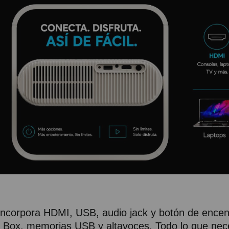
Incorpora HDMI, USB, audio jack y botón de encend
Box, memorias USB y altavoces. Todo lo que nece