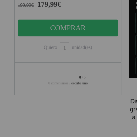
179,99€
199,99€
PINBALL VIRTUAL
PIZARRAS INTERACTIVAS
PROYECTOR 3D
PROYECTOR FULLHD Y HD
Quiero
unidad(es)
PROYECTOR CON TDT
PROYECTOR CON WIFI
0
/ 5
PROYECTOR DE LED
0 comentarios /
escribe uno
PROYECTOR DE TIRO
ULTRA CORTO
Di
PROYECTOR PARA CINE EN
gr
CASA
a
PROYECTOR PARA
EDUCACION