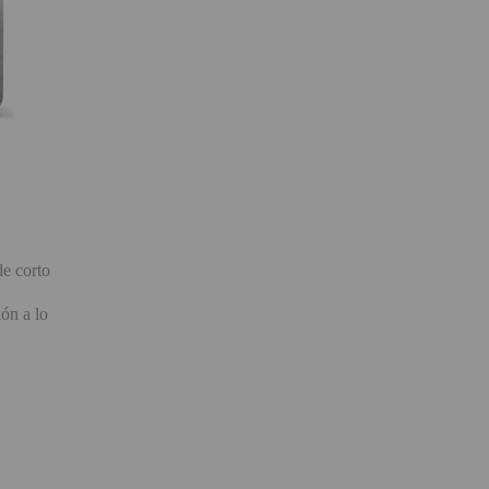
e corto
ón a lo