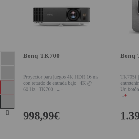
PROYECTOR PARA EL
MUNDIAL 2026
PROYECTOR PARA FUTBOL
PROYECTORES 2K O 4K
NATIVOS
REACONDICIONADOS
Benq TK700
Benq 
SUPER OFERTAS
Proyector para juegos 4K HDR 16 ms
TK705i｜
¿QUÉ MODELO NECESITO?
con retardo de entrada bajo | 4K @
entreten
OFERTAS DESTACADAS
60 Hz | TK700
+
Un botón 
+
TIPOS DE PROYECTOR
998,99€
1.3
PANTALLAS DE
PROYECCIÓN
PRODUCTOS
COMPRAR
RECOMENDADOS