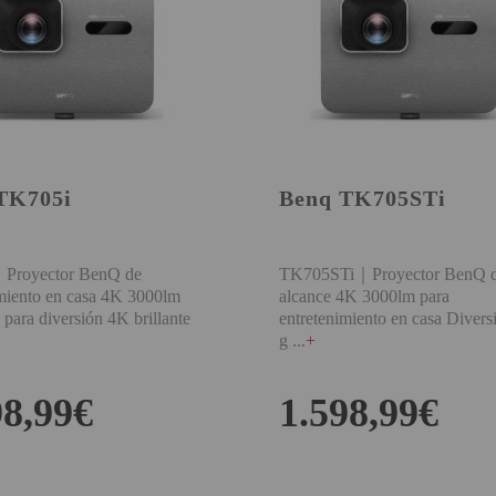
TK705i
Benq TK705STi
Proyector BenQ de
TK705STi｜Proyector BenQ d
imiento en casa 4K 3000lm
alcance 4K 3000lm para
para diversión 4K brillante
entretenimiento en casa Diversi
g
+
98,99€
1.598,99€
COMPRAR
COMPRAR