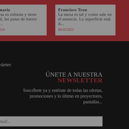
maria
Francisco Tron
sa es robusta y tiene
La mesa es tal y como sale en
d, las patas de hierro
el anuncio. La superficie está
..
d...
024
06/10/2022
ÚNETE A NUESTRA
NEWSLETTER
Suscríbete ya y entérate de todas las ofertas,
promociones y lo último en proyectores,
pantallas...