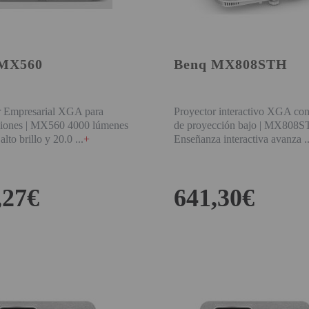
 MX560
Benq MX808STH
r Empresarial XGA para
Proyector interactivo XGA con
ciones | MX560 4000 lúmenes
de proyección bajo | MX80
lto brillo y 20.0
+
Enseñanza interactiva avanza
,27€
641,30€
COMPRAR
COMPRAR