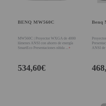
PINBALL VIRTUAL
PIZARRAS INTERACTIVAS
BENQ MW560C
Benq
PROYECTOR 3D
PROYECTOR FULLHD Y HD
MW560C | Proyector WXGA de 4000
Proyecto
PROYECTOR CON TDT
lúmenes ANSI con ahorro de energía
Presenta
SmartEco Presentaciones nítida
+
ANSI de a
PROYECTOR CON WIFI
PROYECTOR DE LED
534,60€
468
PROYECTOR DE TIRO
ULTRA CORTO
COMPRAR
PROYECTOR PARA CINE EN
CASA
PROYECTOR PARA
EDUCACION