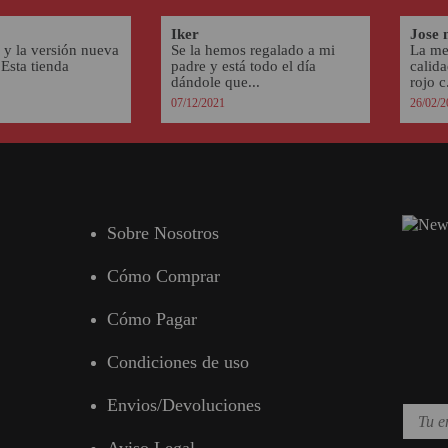
Iker
Jose 
 y la versión nueva
Se la hemos regalado a mi
La me
Esta tienda
padre y está todo el día
calida
dándole que...
rojo c.
07/12/2021
26/02/2
Sobre Nosotros
Cómo Comprar
Cómo Pagar
Condiciones de uso
Envios/Devoluciones