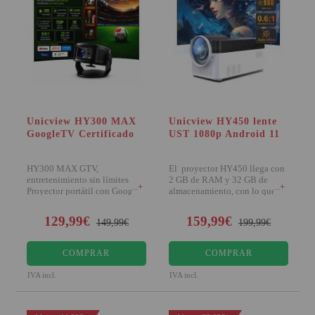
Unicview HY300 MAX
Unicview HY450 lente
GoogleTV Certificado
UST 1080p Android 11
HY300 MAX GTV,
El proyector HY450 llega con
entretenimiento sin límites
2 GB de RAM y 32 GB de
+
+
Proyector portátil con Google
almacenamiento, con lo que
TV, 200 A
podremos reproducir
129,99€
159,99€
149,99€
199,99€
COMPRAR
COMPRAR
IVA incl.
IVA incl.