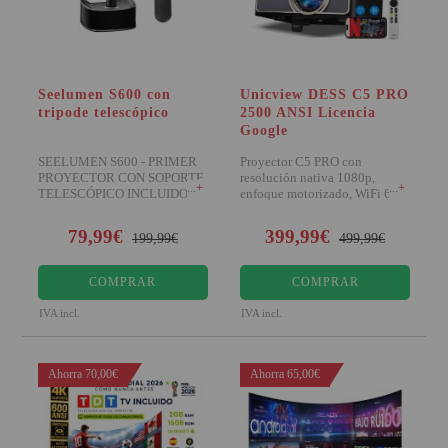
Seelumen S600 con
Unicview DESS C5 PRO
tripode telescópico
2500 ANSI Licencia
Google
SEELUMEN S600 - PRIMER
Proyector C5 PRO con
PROYECTOR CON SOPORTE
resolución nativa 1080p,
+
+
TELESCÓPICO INCLUIDO EN
enfoque motorizado, WiFi 6 y
SU BASE Seelu
2500 lúmenes ANSI. I
79,99€
399,99€
199,99€
499,99€
COMPRAR
COMPRAR
IVA incl.
IVA incl.
Ahorra 70,00€
Ahorra 65,00€