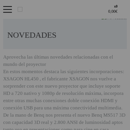
x0
Bienvenid@ otra vez
PRODUCTOS DESTACADOS
YA SOY CLIENTE
OFERTAS
NOVEDADES
Regístrate en un momento
LOS + VENDIDOS
¿ERES NUEVO?
GAMING Y RETRO
Aprovecha las últimas novedades relacionadas con el
Acceder al
mundo del proyector
Creando una cuenta en proyectorbarato.com podrás realizar tus
GENERADORES PORTÁTILES
Recordarme
¿Olvidates la contraseña?
recordar aquí
ÁREA DE CLIENTES
En estos momentos destaca las siguientes incorporaciones:
pedidos cómodamente, consultar el estado de tus pedidos y
NOVEDADES
operaciones realizadas con anterioridad.
XSAGON HL450 , el fabricante XSAGON nos vuelve a
Si tienes cualquier duda durante el proceso de registro puede
sorprender con este nuevo proyector que incluye soporte
NUESTRAS MARCAS
ENTRAR
contactarnos al 951102122, estaremos encantados de atenderte.
· Regístrate y aprovecha los descuentos y ventajas de ser
HD a 720 nativo y 1080p de resolución máxima, incorpora
Profesional del sector.
PANDORA BOX
entre otras muchas conexiones doble conexión HDMI y
· Unete a nuestra familia de profesionales, y aprovecha nuestras
conexión USB para una máxima conectividad multimedia.
REGISTRO CLIENTE
tarifas.
PANTALLAS DE
De la mano de Benq nos presenta el nuevo Benq MS517 3D
PROYECCION ALR
con capacidad 3D real y 2.800 ANSI de luminosidad aptos
PHOTO BOOTH 360
REGISTRO PROFESIONAL
tanto uso en presentaciones como para cine en casa.