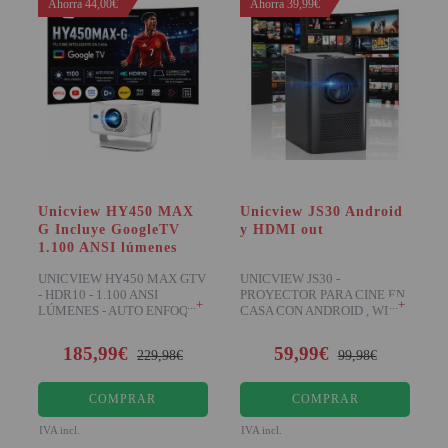
Ahorra 44,00€
Ahorra 39,99€
Unicview HY450 MAX
Unicview JS30 Android
G Incluye GoogleTV
y HDMI out
1.100 ANSI lúmenes
UNICVIEW HY450 MAX GTV
UNICVIEW JS30 -
- HDR10 - 1.100 ANSI
PROYECTOR PARA CINE EN
+
+
LÚMENES - AUTO ENFOQUE
CASA CON ANDROID , WIFI,
Google TV integrado, res
BLUETOOTH, PORTATIL,
BAJO NIVEL D
185,99€
59,99€
229,98€
99,98€
COMPRAR
COMPRAR
IVA incl.
IVA incl.