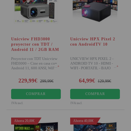
Unicview FHD3000
Unicview HPX Pixel 2
proyector con TDT /
con AndroidTV 10
Android 11 / 2GB RAM
Proyector con TDT Unicview
UNICVIEW HPX PIXEL 2 -
FHD3000 – Cine en casa con
ANDROID TV 10 - HDMI -
+
+
Android 11, 600 ANSI, WiFi,
WIFI - PORTATIL - BAJO
Bluetooth Carac
RUIDO El nuevo Unicvie
229,99€
64,99€
299,99€
129,99€
COMPRAR
COMPRAR
IVA incl.
IVA incl.
Ahorra 20,00€
Ahorra 40,00€