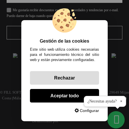
Me gustaría recibir descuentos exclusivos, novedades y tendencias por e-mail.
Puedo darme de baja cuando quiera.
ENVIAR
Gestión de las cookies
Este sitio web utiliza cookies necesarias
para el funcionamiento técnico del sitio
web y están previamente configuradas.
Rechazar
Todos los precios incluyen el IVA correspondiente
© FILL SOFT S.L., CIF: B93024339 C/ Archidona naves 30 y 32, C.P. 29649 Mijas
Aceptar todo
Costa (Málaga) | Empresa inscrita en el registro mercantil tomo 4686 Libro 3594
¿Necesitas ayuda?
×
folio 110
Configurar
Desarrollado por: