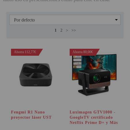
PINBALL VIRTUAL
PIZARRAS INTERACTIVAS
PROYECTOR 3D
1
2
>
>>
PROYECTOR FULLHD Y HD
PROYECTOR CON TDT
Ahorra 112,77€
Ahorra 80,00€
PROYECTOR CON WIFI
PROYECTOR DE LED
PROYECTOR DE TIRO
ULTRA CORTO
PROYECTOR PARA CINE EN
CASA
Fengmi R1 Nano
Luximagen GTV1000 -
proyector láser UST
GoogleTV certificado
PROYECTOR PARA
Netflix Prime D+ y Más
EDUCACION