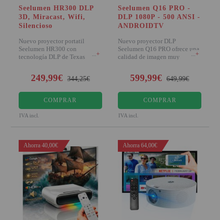
Seelumen HR300 DLP
Seelumen Q16 PRO -
3D, Miracast, Wifi,
DLP 1080P - 500 ANSI -
Silencioso
ANDROIDTV
Nuevo proyector portatil
Nuevo proyector DLP
Seelumen HR300 con
Seelumen Q16 PRO ofrece una
+
+
tecnología DLP de Texas
calidad de imagen muy
instruments, destaca por incorp
superior a la tecnología LCD
249,99€
599,99€
344,25€
649,99€
COMPRAR
COMPRAR
IVA incl.
IVA incl.
Ahorra 40,00€
Ahorra 64,00€