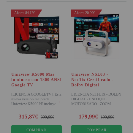
Ahorra 84,12€
Ahorra 20,00€
Unicview K5000 Más
Unicview NSL03 -
luminoso con 1800 ANSI
Netflix Certificado -
Google TV
Dolby Digital
[LICENCIA GOOGLETV]: Esta
LICENCIA NETFLIX - DOLBY
nueva versión mejorada
DIGITAL - ENFOQUE
+
+
Unicview K5000PE incluye el
MOTORIZADO - ZOOM
sistema operati
DIGITAL - HDR Disfrut
315,87€
179,99€
399,99€
199,99€
COMPRAR
COMPRAR